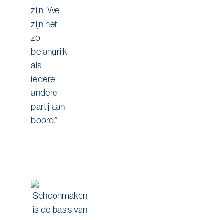
zijn. We
zijn net
zo
belangrijk
als
iedere
andere
partij aan
boord.”
Schoonmaken
is de basis van