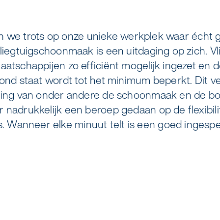
v
s
a
o
m
o
r
e
M
n
"
K
B
elreiniging
Zorgondersteuning
 zijn we trots op onze unieke werkplek waar écht
vliegtuigschoonmaak is een uitdaging op zich. 
 coaten van RVS
Vloermeester van One Go
aatschappijen zo efficiënt mogelijk ingezet en de
rond staat wordt tot het minimum beperkt. Dit v
eling van onder andere de schoonmaak en de bo
duurzame bedrijfskleding
 nadrukkelijk een beroep gedaan op de flexibili
Wanneer elke minuut telt is een goed ingespee