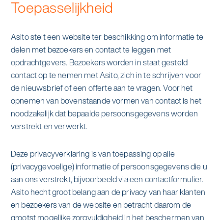
Toepasselijkheid
Specialistische schoonmaak
Onderwijs
Asito impuls
Graffitireiniging
Asito stelt een website ter beschikking om informatie te
Overheid
Sponsoring
delen met bezoekers en contact te leggen met
Glas- en gevelreiniging
opdrachtgevers. Bezoekers worden in staat gesteld
Recreatie
Locaties
contact op te nemen met Asito, zich in te schrijven voor
Reinigen en coaten van RVS
de nieuwsbrief of een offerte aan te vragen. Voor het
Retail
Nieuws
opnemen van bovenstaande vormen van contact is het
Aanvullende diensten
noodzakelijk dat bepaalde persoonsgegevens worden
Zakelijk
Artikelen
verstrekt en verwerkt.
One Go
Zorg
Kennisbank
Deze privacyverklaring is van toepassing op alle
Zorgondersteuning
(privacygevoelige) informatie of persoonsgegevens die u
Contact
aan ons verstrekt, bijvoorbeeld via een contactformulier.
Vloermeester van One Go
Asito hecht groot belang aan de privacy van haar klanten
en bezoekers van de website en betracht daarom de
Wij werken voor
grootst mogelijke zorgvuldigheid in het beschermen van