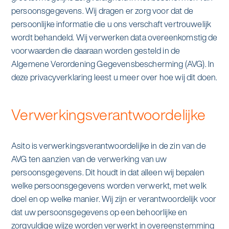
alle diensten bekijken
persoonsgegevens. Wij dragen er zorg voor dat de
Duurzaamheid & Asito
persoonlijke informatie die u ons verschaft vertrouwelijk
wordt behandeld. Wij verwerken data overeenkomstig de
Innovatie & Asito
voorwaarden die daaraan worden gesteld in de
Algemene Verordening Gegevensbescherming (AVG). In
Mens & Asito
deze privacyverklaring leest u meer over hoe wij dit doen.
Verwerkingsverantwoordelijke
Werken bij Asito
Asito is verwerkingsverantwoordelijke in de zin van de
Zoeken
AVG ten aanzien van de verwerking van uw
persoonsgegevens. Dit houdt in dat alleen wij bepalen
welke persoonsgegevens worden verwerkt, met welk
Offerte aanvragen
doel en op welke manier. Wij zijn er verantwoordelijk voor
dat uw persoonsgegevens op een behoorlijke en
zorgvuldige wijze worden verwerkt in overeenstemming