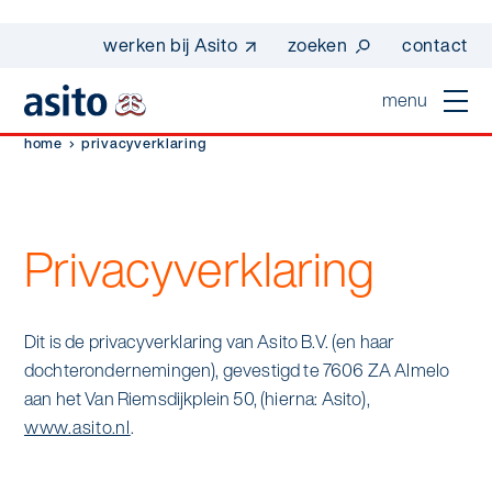
werken bij Asito
zoeken
contact
menu
home
privacyverklaring
home
sluiten
diensten
Privacyverklaring
Suggesties
Dagelijkse schoonmaak
sectoren
werken bij asito
Interieurreiniging
Dit is de privacyverklaring van Asito B.V. (en haar
one go - werk beter samen met one go
In de buurt
wij zijn Asito
dochterondernemingen), gevestigd te 7606 ZA Almelo
Vloerreiniging
aan het Van Riemsdijkplein 50, (hierna: Asito),
co2-uitstoot rapportage 2023
Industrie
www.asito.nl
.
Wij zijn Asito
op weg naar volledig circulair in 2030 met
Schoonmaak
duurzame bedrijfskleding
Mobiliteit
Ons verhaal