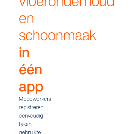
vloeronderhoud
en
schoonmaak
in
één
app
Medewerkers
registreren
eenvoudig
taken,
gebruikte