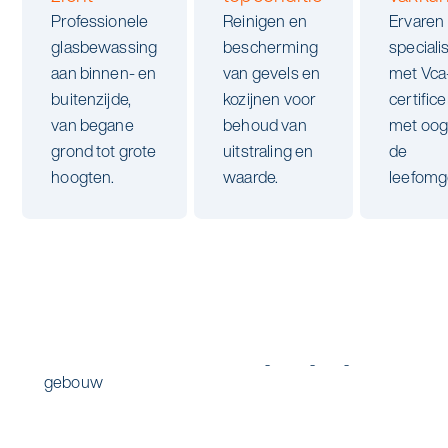
alle diensten bekijken
Professionele
Reinigen en
Ervaren
Duurzaamheid & Asito
glasbewassing
bescherming
speciali
aan binnen- en
van gevels en
met Vca
Innovatie & Asito
buitenzijde,
kozijnen voor
certific
van begane
behoud van
met oog
Mens & Asito
grond tot grote
uitstraling en
de
hoogten.
waarde.
leefomg
Werken bij Asito
Zoeken
Offerte aanvragen
Glazenwasser van Asito reinigt veilig de gevel van
een gebouw