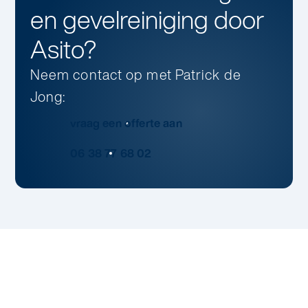
en gevelreiniging
door
Asito?
Neem contact op
met
Patrick de
Jong
:
vraag een offerte aan
06 38 77 68 02