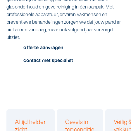
Specialistische schoonmaak
glasonderhoud en gevelreiniging in één aanpak. Met
Onderwijs
Asito impuls
professionele apparatuur, ervaren vakmensen en
Graffitireiniging
preventieve behandelingen zorgen we dat jouw pand er
Overheid
Sponsoring
niet alleen vandaag, maar ook volgend jaar verzorgd
Glas- en gevelreiniging
uitziet.
Recreatie
Locaties
offerte aanvragen
Reinigen en coaten van RVS
Retail
Nieuws
contact met specialist
Aanvullende diensten
Zakelijk
Artikelen
One Go
Zorg
Kennisbank
Zorgondersteuning
Contact
Vloermeester van One Go
Altijd helder
Gevels in
Veilig 
Wij werken voor
zicht
topconditie
vakku