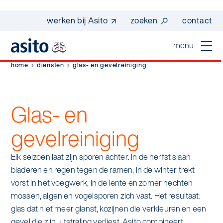
werken bij Asito
zoeken
contact
menu
home
diensten
glas- en gevelreiniging
home
sluiten
diensten
Glas- en
Suggesties
gevelreiniging
Dagelijkse schoonmaak
sectoren
werken bij asito
Interieurreiniging
Elk seizoen laat zijn sporen achter. In de herfst slaan
one go - werk beter samen met one go
In de buurt
wij zijn Asito
bladeren en regen tegen de ramen, in de winter trekt
Vloerreiniging
co2-uitstoot rapportage 2023
vorst in het voegwerk, in de lente en zomer hechten
Industrie
Wij zijn Asito
mossen, algen en vogelsporen zich vast. Het resultaat:
op weg naar volledig circulair in 2030 met
Schoonmaak
glas dat niet meer glanst, kozijnen die verkleuren en een
duurzame bedrijfskleding
Mobiliteit
Ons verhaal
gevel die zijn uitstraling verliest. Asito combineert