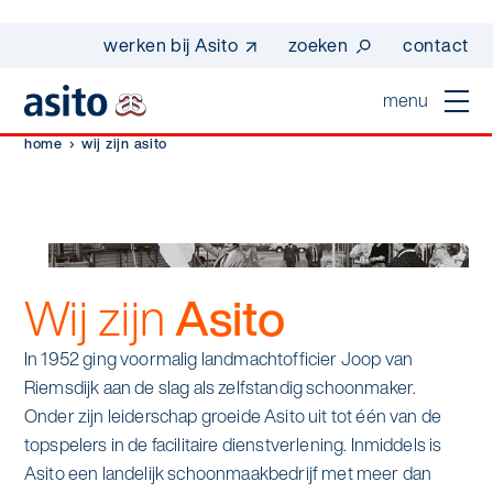
werken bij Asito
zoeken
contact
menu
home
wij zijn asito
home
sluiten
diensten
Suggesties
Dagelijkse schoonmaak
Wij zijn
Asito
sectoren
werken bij asito
Interieurreiniging
In 1952 ging voormalig landmachtofficier Joop van
one go - werk beter samen met one go
In de buurt
wij zijn Asito
Riemsdijk aan de slag als zelfstandig schoonmaker.
Vloerreiniging
co2-uitstoot rapportage 2023
Onder zijn leiderschap groeide Asito uit tot één van de
Industrie
Wij zijn Asito
op weg naar volledig circulair in 2030 met
topspelers in de facilitaire dienstverlening. Inmiddels is
Schoonmaak
duurzame bedrijfskleding
Asito een landelijk schoonmaakbedrijf met meer dan
Mobiliteit
Ons verhaal