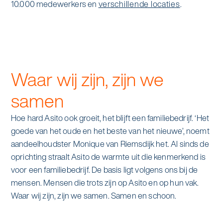
10.000 medewerkers en
verschillende locaties
.
Specialistische schoonmaak
Onderwijs
Asito impuls
Graffitireiniging
Overheid
Sponsoring
Glas- en gevelreiniging
Waar wij zijn, zijn we
Recreatie
Locaties
Reinigen en coaten van RVS
samen
Retail
Nieuws
Aanvullende diensten
Hoe hard Asito ook groeit, het blijft een familiebedrijf. ‘Het
Zakelijk
Artikelen
One Go
goede van het oude en het beste van het nieuwe’, noemt
aandeelhoudster Monique van Riemsdijk het. Al sinds de
Zorg
Kennisbank
Zorgondersteuning
oprichting straalt Asito de warmte uit die kenmerkend is
voor een familiebedrijf. De basis ligt volgens ons bij de
Contact
Vloermeester van One Go
mensen. Mensen die trots zijn op Asito en op hun vak.
Waar wij zijn, zijn we samen. Samen en schoon.
Wij werken voor