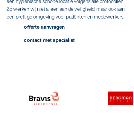
een hygiënische schone locatie volgens alle protocollen.
Specialistische schoonmaak
Zo werken wij niet alleen aan de veiligheid, maar ook aan
Onderwijs
Asito impuls
een prettige omgeving voor patiënten en medewerkers.
Graffitireiniging
offerte aanvragen
Overheid
Sponsoring
Glas- en gevelreiniging
contact met specialist
Recreatie
Locaties
Reinigen en coaten van RVS
Retail
Nieuws
Aanvullende diensten
Zakelijk
Artikelen
One Go
Zorg
Kennisbank
Zorgondersteuning
Contact
Vloermeester van One Go
Wij werken voor