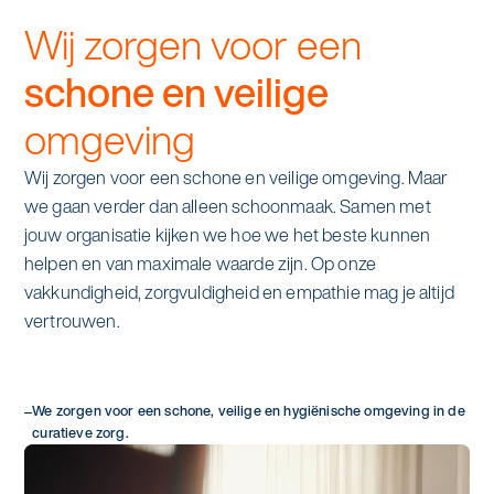
alle diensten bekijken
Wij zorgen voor een
Duurzaamheid & Asito
schone en veilige
Innovatie & Asito
omgeving
Mens & Asito
Wij zorgen voor een schone en veilige omgeving. Maar
we gaan verder dan alleen schoonmaak. Samen met
jouw organisatie kijken we hoe we het beste kunnen
helpen en van maximale waarde zijn. Op onze
Werken bij Asito
vakkundigheid, zorgvuldigheid en empathie mag je altijd
vertrouwen.
Zoeken
We zorgen voor een schone, veilige en hygiënische omgeving in de
Offerte aanvragen
curatieve zorg.