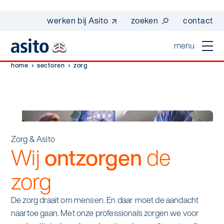
werken bij Asito
zoeken
contact
menu
home
sectoren
zorg
home
sluiten
diensten
Suggesties
Dagelijkse schoonmaak
sectoren
Zorg & Asito
werken bij asito
Wij
ontzorgen
de
Interieurreiniging
one go - werk beter samen met one go
In de buurt
wij zijn Asito
zorg
Vloerreiniging
co2-uitstoot rapportage 2023
Industrie
Wij zijn Asito
op weg naar volledig circulair in 2030 met
De zorg draait om mensen. En daar moet de aandacht
Schoonmaak
duurzame bedrijfskleding
naartoe gaan. Met onze professionals zorgen we voor
Mobiliteit
Ons verhaal