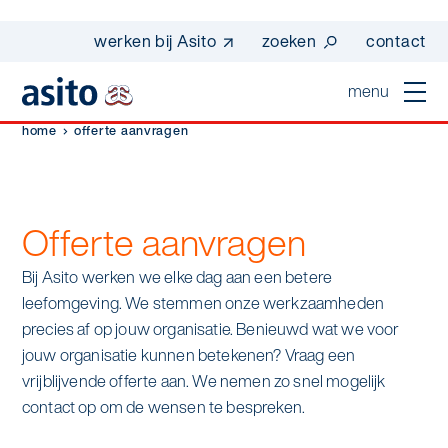
werken bij Asito
zoeken
contact
menu
home
offerte aanvragen
home
sluiten
diensten
Offerte aanvragen
Suggesties
Dagelijkse schoonmaak
sectoren
Bij Asito werken we elke dag aan een betere
werken bij asito
leefomgeving. We stemmen onze werkzaamheden
Interieurreiniging
one go - werk beter samen met one go
precies af op jouw organisatie. Benieuwd wat we voor
In de buurt
wij zijn Asito
jouw organisatie kunnen betekenen? Vraag een
Vloerreiniging
co2-uitstoot rapportage 2023
vrijblijvende offerte aan. We nemen zo snel mogelijk
Industrie
Wij zijn Asito
op weg naar volledig circulair in 2030 met
contact op om de wensen te bespreken.
Schoonmaak
duurzame bedrijfskleding
Mobiliteit
Ons verhaal