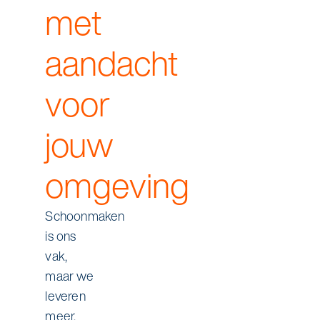
met
aandacht
voor
jouw
omgeving
Schoonmaken
is ons
vak,
maar we
leveren
meer.