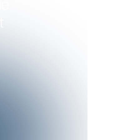
ie
zorg
t