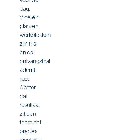
dag.
Vloeren
glanzen,
werkplekken
zijn fris
en de
ontvangsthal
ademt
rust.
Achter
dat
resultaat
zit een
team dat
precies
weet wat