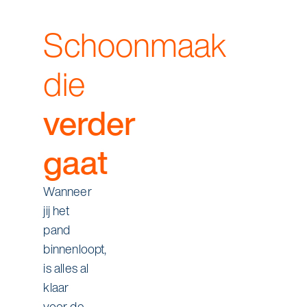
Schoonmaak
die
verder
gaat
Wanneer
jij het
pand
binnenloopt,
is alles al
klaar
voor de