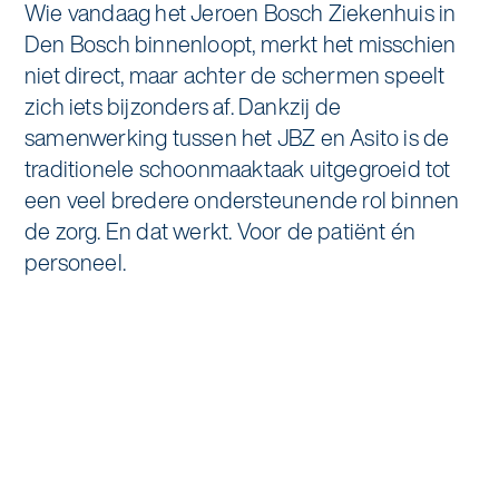
Wie vandaag het Jeroen Bosch Ziekenhuis in
Specialistische schoonmaak
Den Bosch binnenloopt, merkt het misschien
Onderwijs
Asito impuls
Graffitireiniging
niet direct, maar achter de schermen speelt
Overheid
zich iets bijzonders af. Dankzij de
Sponsoring
Glas- en gevelreiniging
samenwerking tussen het JBZ en Asito is de
Recreatie
traditionele schoonmaaktaak uitgegroeid tot
Locaties
Reinigen en coaten van RVS
een veel bredere ondersteunende rol binnen
Retail
Nieuws
de zorg. En dat werkt. Voor de patiënt én
Aanvullende diensten
personeel.
Zakelijk
Artikelen
One Go
Zorg
Kennisbank
Zorgondersteuning
Contact
Vloermeester van One Go
Wij werken voor