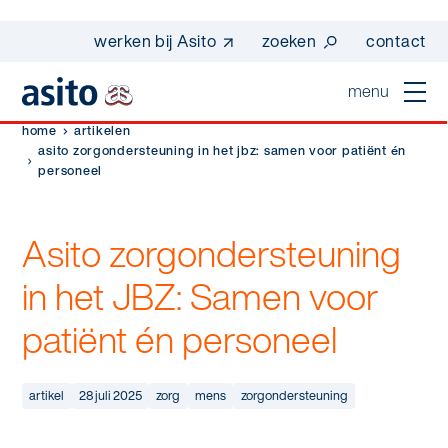
werken bij Asito
zoeken
contact
menu
home
artikelen
home
asito zorgondersteuning in het jbz: samen voor patiënt én
personeel
sluiten
diensten
Asito zorgondersteuning
Suggesties
Dagelijkse schoonmaak
sectoren
in het JBZ: Samen voor
werken bij asito
Interieurreiniging
patiënt én personeel
one go - werk beter samen met one go
In de buurt
wij zijn Asito
Vloerreiniging
co2-uitstoot rapportage 2023
Industrie
Wij zijn Asito
artikel
28 juli 2025
zorg
mens
zorgondersteuning
op weg naar volledig circulair in 2030 met
Schoonmaak
duurzame bedrijfskleding
Mobiliteit
Ons verhaal