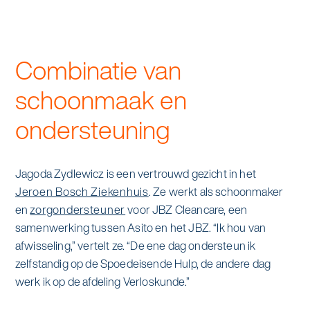
alle diensten bekijken
Duurzaamheid & Asito
Combinatie van
Innovatie & Asito
schoonmaak en
Mens & Asito
ondersteuning
Werken bij Asito
Jagoda Zydlewicz is een vertrouwd gezicht in het
Jeroen Bosch Ziekenhuis
. Ze werkt als schoonmaker
en
zorgondersteuner
voor JBZ Cleancare, een
Zoeken
samenwerking tussen Asito en het JBZ. “Ik hou van
afwisseling,” vertelt ze. “De ene dag ondersteun ik
Offerte aanvragen
zelfstandig op de Spoedeisende Hulp, de andere dag
werk ik op de afdeling Verloskunde.”