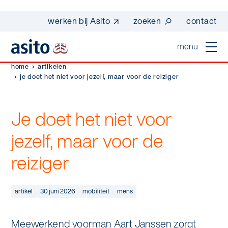
werken bij Asito
zoeken
contact
menu
home
artikelen
home
je doet het niet voor jezelf, maar voor de reiziger
sluiten
diensten
Je doet het niet voor
Suggesties
Dagelijkse schoonmaak
jezelf, maar voor de
sectoren
werken bij asito
reiziger
Interieurreiniging
one go - werk beter samen met one go
In de buurt
wij zijn Asito
Vloerreiniging
co2-uitstoot rapportage 2023
artikel
30 juni 2026
mobiliteit
mens
Industrie
Wij zijn Asito
op weg naar volledig circulair in 2030 met
Schoonmaak
duurzame bedrijfskleding
Mobiliteit
Meewerkend voorman Aart Janssen zorgt
Ons verhaal