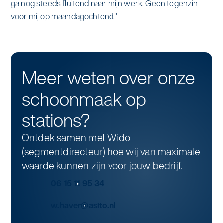
ga nog steeds fluitend naar mijn werk. Geen tegenzin
voor mij op maandagochtend."
Meer weten over onze
schoonmaak op
stations?
Ontdek samen met Wido
(segmentdirecteur) hoe wij van maximale
waarde kunnen zijn voor jouw bedrijf.
06 15 11 95 34
w.haver@asito.nl