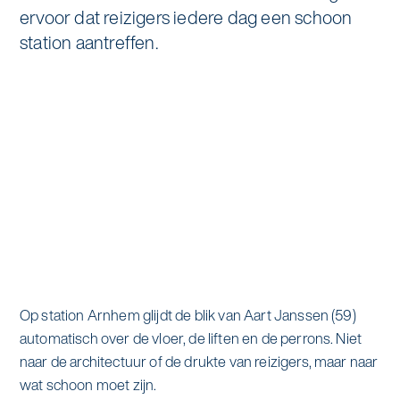
Specialistische schoonmaak
ervoor dat reizigers iedere dag een schoon
Onderwijs
station aantreffen.
Asito impuls
Graffitireiniging
Overheid
Sponsoring
Glas- en gevelreiniging
Recreatie
Locaties
Reinigen en coaten van RVS
Retail
Nieuws
Aanvullende diensten
Zakelijk
Artikelen
One Go
Zorg
Kennisbank
Zorgondersteuning
Op station Arnhem glijdt de blik van Aart Janssen (59)
Contact
Vloermeester van One Go
automatisch over de vloer, de liften en de perrons. Niet
naar de architectuur of de drukte van reizigers, maar naar
Wij werken voor
wat schoon moet zijn.