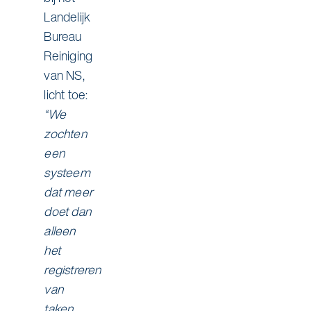
Landelijk
Bureau
Reiniging
van NS,
licht toe:
“We
zochten
een
systeem
dat meer
doet dan
alleen
het
registreren
van
taken.