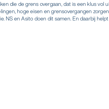
v
s
a
o
m
o
r
e
M
n
"
K
B
n die de grens overgaan, dat is een klus vol u
elingen, hoge eisen en grensovergangen zorge
elreiniging
Zorgondersteuning
e. NS en Asito doen dit samen. En daarbij helpt 
 coaten van RVS
Vloermeester van One Go
duurzame bedrijfskleding