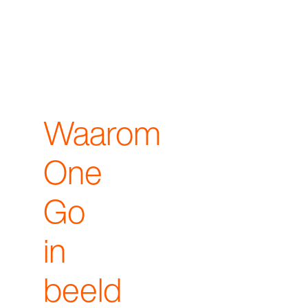
Waarom
One
Go
in
beeld