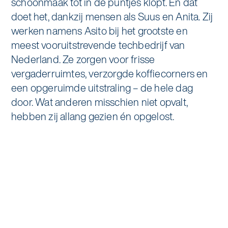
schoonmaak tot in de puntjes klopt. En dat
Specialistische schoonmaak
doet het, dankzij mensen als Suus en Anita. Zij
Onderwijs
Asito impuls
werken namens Asito bij het grootste en
Graffitireiniging
meest vooruitstrevende techbedrijf van
Overheid
Sponsoring
Nederland. Ze zorgen voor frisse
Glas- en gevelreiniging
vergaderruimtes, verzorgde koffiecorners en
Recreatie
Locaties
Reinigen en coaten van RVS
een opgeruimde uitstraling – de hele dag
Retail
door. Wat anderen misschien niet opvalt,
Nieuws
Aanvullende diensten
hebben zij allang gezien én opgelost.
Zakelijk
Artikelen
One Go
Zorg
Kennisbank
Zorgondersteuning
Contact
Vloermeester van One Go
Wij werken voor