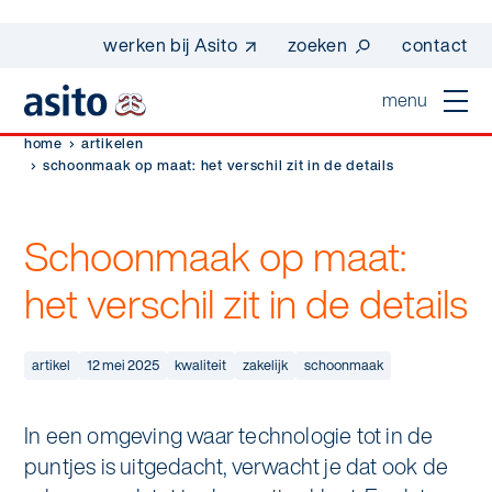
werken bij Asito
zoeken
contact
menu
home
artikelen
home
schoonmaak op maat: het verschil zit in de details
sluiten
diensten
Schoonmaak op maat:
Suggesties
Dagelijkse schoonmaak
het verschil zit in de details
sectoren
werken bij asito
Interieurreiniging
one go - werk beter samen met one go
In de buurt
artikel
12 mei 2025
kwaliteit
zakelijk
schoonmaak
wij zijn Asito
Vloerreiniging
co2-uitstoot rapportage 2023
Industrie
Wij zijn Asito
In een omgeving waar technologie tot in de
op weg naar volledig circulair in 2030 met
Schoonmaak
duurzame bedrijfskleding
puntjes is uitgedacht, verwacht je dat ook de
Mobiliteit
Ons verhaal