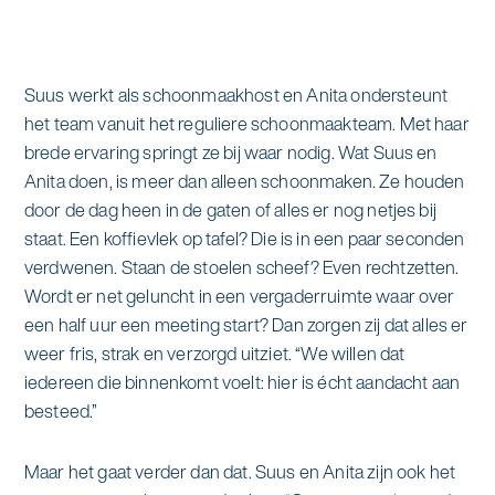
alle diensten bekijken
Duurzaamheid & Asito
Suus werkt als schoonmaakhost en Anita ondersteunt
Innovatie & Asito
het team vanuit het reguliere schoonmaakteam. Met haar
brede ervaring springt ze bij waar nodig. Wat Suus en
Mens & Asito
Anita doen, is meer dan alleen schoonmaken. Ze houden
door de dag heen in de gaten of alles er nog netjes bij
staat. Een koffievlek op tafel? Die is in een paar seconden
verdwenen. Staan de stoelen scheef? Even rechtzetten.
Werken bij Asito
Wordt er net geluncht in een vergaderruimte waar over
een half uur een meeting start? Dan zorgen zij dat alles er
Zoeken
weer fris, strak en verzorgd uitziet. “We willen dat
iedereen die binnenkomt voelt: hier is écht aandacht aan
besteed.”
Offerte aanvragen
Maar het gaat verder dan dat. Suus en Anita zijn ook het