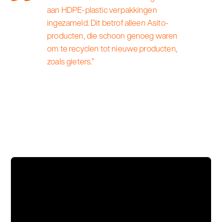
aan HDPE-plastic verpakkingen
ingezameld. Dit betrof alleen Asito-
producten, die schoon genoeg waren
om te recyclen tot nieuwe producten,
zoals gieters.”