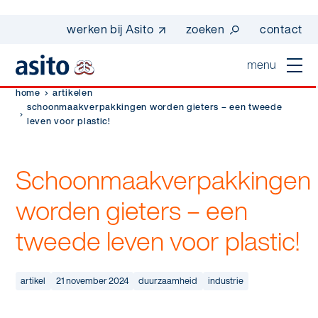
werken bij Asito
zoeken
contact
menu
home
artikelen
home
schoonmaakverpakkingen worden gieters – een tweede
leven voor plastic!
sluiten
diensten
Schoonmaakverpakkingen
Suggesties
Dagelijkse schoonmaak
sectoren
worden gieters – een
werken bij asito
Interieurreiniging
tweede leven voor plastic!
one go - werk beter samen met one go
In de buurt
wij zijn Asito
Vloerreiniging
co2-uitstoot rapportage 2023
Industrie
Wij zijn Asito
artikel
21 november 2024
duurzaamheid
industrie
op weg naar volledig circulair in 2030 met
Schoonmaak
duurzame bedrijfskleding
Mobiliteit
Ons verhaal