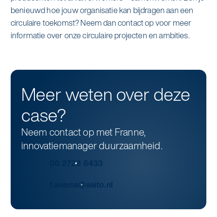
benieuwd hoe jouw organisatie kan bijdragen aan een
circulaire toekomst? Neem dan contact op voor meer
informatie over onze circulaire projecten en ambities.
Meer weten over deze
case?
Neem contact op met Franne,
innovatiemanager duurzaamheid.
06 2728 6433
f.anema@asito.nl