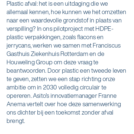
Plastic afval: het is een uitdaging die we
Specialistische schoonmaak
allemaal kennen, hoe kunnen we het omzetten
Onderwijs
Asito impuls
Graffitireiniging
naar een waardevolle grondstof in plaats van
Overheid
verspilling? In ons pilotproject met HDPE-
Sponsoring
Glas- en gevelreiniging
plastic verpakkingen, zoals flacons en
Recreatie
jerrycans, werken we samen met Franciscus
Locaties
Reinigen en coaten van RVS
Gasthuis Ziekenhuis Rotterdam en de
Retail
Nieuws
Houweling Group om deze vraag te
Aanvullende diensten
beantwoorden. Door plastic een tweede leven
Zakelijk
Artikelen
te geven, zetten we een stap richting onze
One Go
ambitie om in 2030 volledig circulair te
Zorg
Kennisbank
Zorgondersteuning
opereren. Asito’s innovatiemanager Franne
Anema vertelt over hoe deze samenwerking
Contact
Vloermeester van One Go
ons dichter bij een toekomst zonder afval
brengt.
Wij werken voor