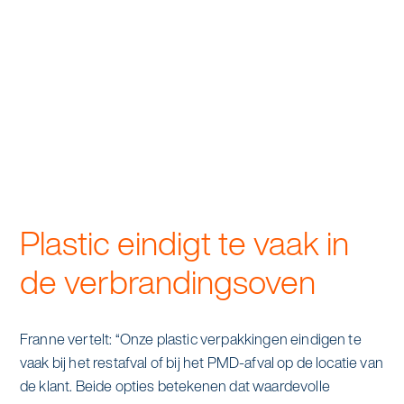
alle diensten bekijken
Duurzaamheid & Asito
Innovatie & Asito
Mens & Asito
Werken bij Asito
Plastic eindigt te vaak in
de verbrandingsoven
Zoeken
Offerte aanvragen
Franne vertelt: “Onze plastic verpakkingen eindigen te
vaak bij het restafval of bij het PMD-afval op de locatie van
de klant. Beide opties betekenen dat waardevolle