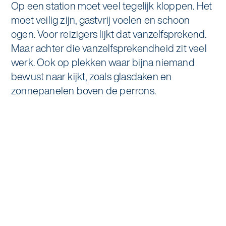
Op een station moet veel tegelijk kloppen. Het
Specialistische schoonmaak
moet veilig zijn, gastvrij voelen en schoon
Onderwijs
Asito impuls
Graffitireiniging
ogen. Voor reizigers lijkt dat vanzelfsprekend.
Overheid
Maar achter die vanzelfsprekendheid zit veel
Sponsoring
Glas- en gevelreiniging
werk. Ook op plekken waar bijna niemand
Recreatie
bewust naar kijkt, zoals glasdaken en
Locaties
Reinigen en coaten van RVS
zonnepanelen boven de perrons.
Retail
Nieuws
Aanvullende diensten
Zakelijk
Artikelen
One Go
Zorg
Kennisbank
Zorgondersteuning
Contact
Vloermeester van One Go
Wij werken voor