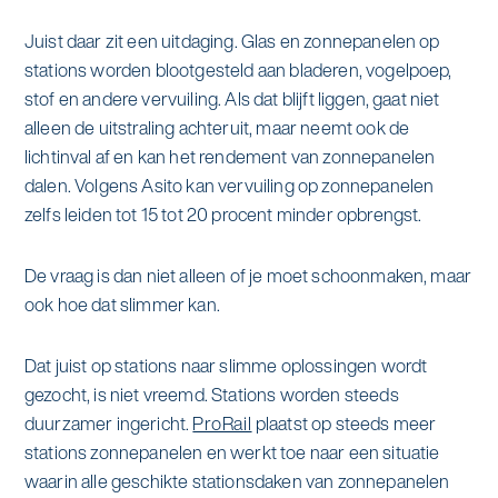
alle diensten bekijken
Duurzaamheid & Asito
Juist daar zit een uitdaging. Glas en zonnepanelen op
stations worden blootgesteld aan bladeren, vogelpoep,
Innovatie & Asito
stof en andere vervuiling. Als dat blijft liggen, gaat niet
alleen de uitstraling achteruit, maar neemt ook de
Mens & Asito
lichtinval af en kan het rendement van zonnepanelen
dalen. Volgens Asito kan vervuiling op zonnepanelen
zelfs leiden tot 15 tot 20 procent minder opbrengst.
Werken bij Asito
De vraag is dan niet alleen of je moet schoonmaken, maar
ook hoe dat slimmer kan.
Zoeken
Dat juist op stations naar slimme oplossingen wordt
gezocht, is niet vreemd. Stations worden steeds
Offerte aanvragen
duurzamer ingericht.
ProRail
plaatst op steeds meer
stations zonnepanelen en werkt toe naar een situatie
waarin alle geschikte stationsdaken van zonnepanelen