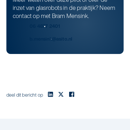
inzet van glasrobots in de praktijk? Neem
contact op met Bram Mensink.
06 4877 2401
b.mensink@asito.nl
deel dit bericht op