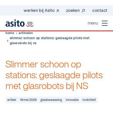
werken bij Asito
zoeken
contact
menu
home
artikelen
home
slimmer schoon op stations: geslaagde pilots met
glasrobots bij ns
sluiten
diensten
Slimmer schoon op
Suggesties
Dagelijkse schoonmaak
sectoren
stations: geslaagde pilots
werken bij asito
Interieurreiniging
met glasrobots bij NS
one go - werk beter samen met one go
In de buurt
wij zijn Asito
Vloerreiniging
co2-uitstoot rapportage 2023
Industrie
Wij zijn Asito
artikel
18 mei 2026
glasbewassing
innovatie
mobiliteit
op weg naar volledig circulair in 2030 met
Schoonmaak
duurzame bedrijfskleding
Mobiliteit
Ons verhaal