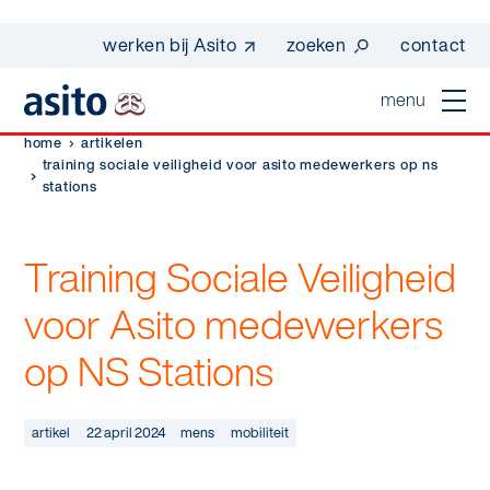
werken bij Asito
zoeken
contact
menu
home
artikelen
home
training sociale veiligheid voor asito medewerkers op ns
stations
sluiten
diensten
Training Sociale Veiligheid
Suggesties
Dagelijkse schoonmaak
sectoren
voor Asito medewerkers
werken bij asito
Interieurreiniging
op NS Stations
one go - werk beter samen met one go
In de buurt
wij zijn Asito
Vloerreiniging
co2-uitstoot rapportage 2023
Industrie
Wij zijn Asito
artikel
22 april 2024
mens
mobiliteit
op weg naar volledig circulair in 2030 met
Schoonmaak
duurzame bedrijfskleding
Mobiliteit
Ons verhaal