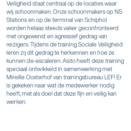
Veiligheid staat centraal op de locaties waar
Specialistische schoonmaak
wij schoonmaken. Onze schoonmakers op NS
Onderwijs
Asito impuls
Graffitireiniging
Stations en op de terminal van Schiphol
Overheid
worden helaas steeds vaker geconfronteerd
Sponsoring
Glas- en gevelreiniging
met ongewenst en agressief gedrag van
Recreatie
reizigers. Tijdens de training Sociale Veiligheid
Locaties
Reinigen en coaten van RVS
leren zij dit gedrag te herkennen en hoe ze
Retail
Nieuws
kunnen de-escaleren. Asito heeft deze training
Aanvullende diensten
speciaal ontwikkeld in samenwerking met
Zakelijk
Artikelen
Mireille Oosterhof van trainingsbureau LEF! Er
One Go
is gekeken naar wat de medewerker nodig
Zorg
Kennisbank
Zorgondersteuning
heeft, met als doel dat deze fijn en veilig kan
werken.
Contact
Vloermeester van One Go
Wij werken voor