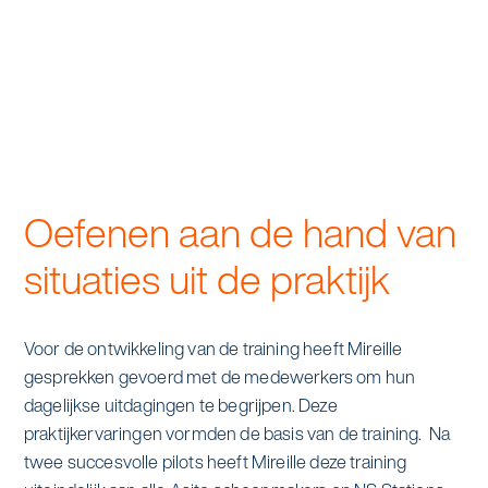
alle diensten bekijken
Duurzaamheid & Asito
Innovatie & Asito
Mens & Asito
Oefenen aan de hand van
situaties uit de praktijk
Werken bij Asito
Zoeken
Voor de ontwikkeling van de training heeft Mireille
gesprekken gevoerd met de medewerkers om hun
dagelijkse uitdagingen te begrijpen. Deze
Offerte aanvragen
praktijkervaringen vormden de basis van de training. Na
twee succesvolle pilots heeft Mireille deze training