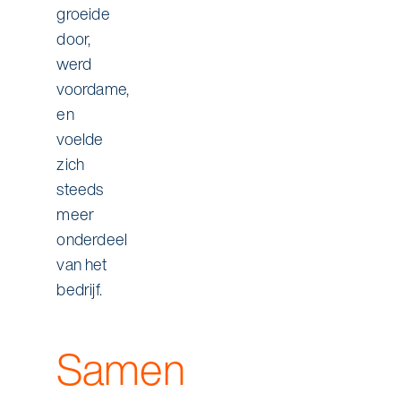
groeide
door,
werd
voordame,
en
voelde
zich
steeds
meer
onderdeel
van het
bedrijf.
Samen