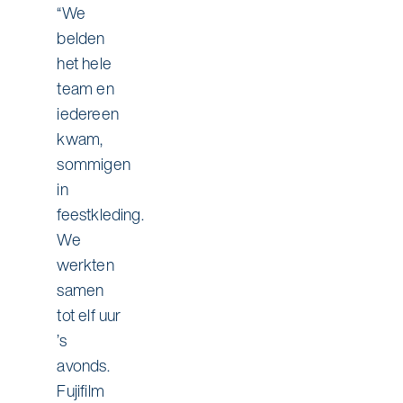
“We
belden
het hele
team en
iedereen
kwam,
sommigen
in
feestkleding.
We
werkten
samen
tot elf uur
’s
avonds.
Fujifilm