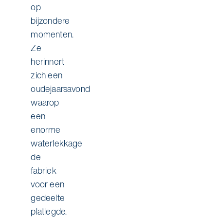
op
bijzondere
momenten.
Ze
herinnert
zich een
oudejaarsavond
waarop
een
enorme
waterlekkage
de
fabriek
voor een
gedeelte
platlegde.