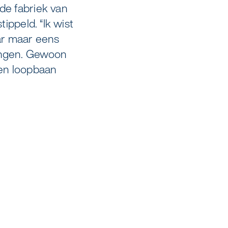
de fabriek van
ippeld. “Ik wist
aar maar eens
gangen. Gewoon
een loopbaan