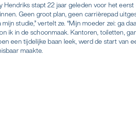
v
s
a
o
m
o
r
e
M
n
"
K
B
 Hendriks stapt 22 jaar geleden voor het eerst 
 binnen. Geen groot plan, geen carrièrepad uitgest
elreiniging
Zorgondersteuning
a mijn studie,” vertelt ze. “Mijn moeder zei: ga d
on ik in de schoonmaak. Kantoren, toiletten, 
 coaten van RVS
Vloermeester van One Go
en een tijdelijke baan leek, werd de start van 
misbaar maakte.
duurzame bedrijfskleding