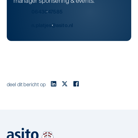
manager sponsering & events.
0643047585
n.platjes@asito.nl
deel dit bericht op