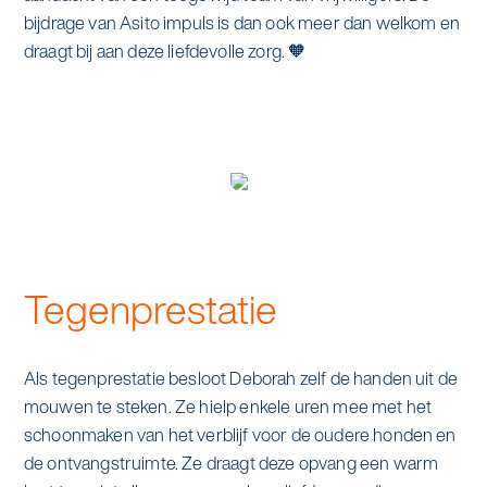
alle diensten bekijken
bijdrage van Asito impuls is dan ook meer dan welkom en
Duurzaamheid & Asito
draagt bij aan deze liefdevolle zorg. 🧡
Innovatie & Asito
Mens & Asito
Werken bij Asito
Tegenprestatie
Zoeken
Als tegenprestatie besloot Deborah zelf de handen uit de
mouwen te steken. Ze hielp enkele uren mee met het
Offerte aanvragen
schoonmaken van het verblijf voor de oudere honden en
de ontvangstruimte. Ze draagt deze opvang een warm