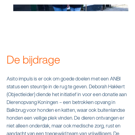
Specialistische schoonmaak
Onderwijs
Asito impuls
Graffitireiniging
Overheid
Sponsoring
Glas- en gevelreiniging
Recreatie
Locaties
Reinigen en coaten van RVS
De bijdrage
Retail
Nieuws
Aanvullende diensten
Zakelijk
Artikelen
Asito impuls is er ook om goede doelen met een ANBI
One Go
status een steuntje in de rug te geven. Deborah Hakkert
Zorg
Kennisbank
(Objectleider) diende het initiatief in voor een donatie aan
Zorgondersteuning
Dierenopvang Koningen – een betrokken opvang in
Contact
Balkbrug voor honden en katten, waar ook buitenlandse
Vloermeester van One Go
honden een veilige plek vinden. De dieren ontvangen er
niet alleen onderdak, maar ook medische zorg, rust en
Wij werken voor
aandacht van een toegewijd team van vrijwilligers. De