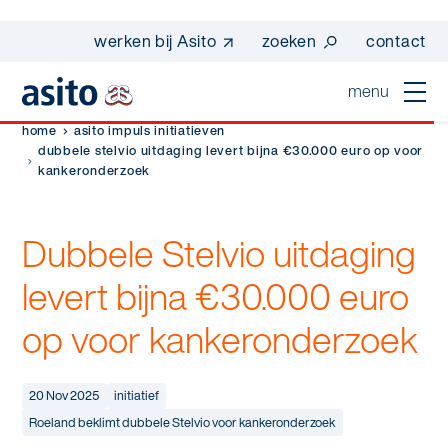
werken bij Asito
zoeken
contact
menu
home
asito impuls initiatieven
home
dubbele stelvio uitdaging levert bijna €30.000 euro op voor
kankeronderzoek
sluiten
diensten
Dubbele Stelvio uitdaging
Suggesties
Dagelijkse schoonmaak
sectoren
levert bijna €30.000 euro
werken bij asito
Interieurreiniging
op voor kankeronderzoek
one go - werk beter samen met one go
In de buurt
wij zijn Asito
Vloerreiniging
co2-uitstoot rapportage 2023
Industrie
Wij zijn Asito
20 Nov 2025
initiatief
op weg naar volledig circulair in 2030 met
Schoonmaak
duurzame bedrijfskleding
Roeland beklimt dubbele Stelvio voor kankeronderzoek
Mobiliteit
Ons verhaal