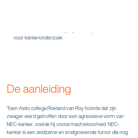
Specialistische schoonmaak
Onderwijs
Asito impuls
Graffitireiniging
Overheid
Sponsoring
Glas- en gevelreiniging
Recreatie
Locaties
Reinigen en coaten van RVS
Retail
Nieuws
Aanvullende diensten
Zakelijk
Artikelen
One Go
De aanleiding
Zorg
Kennisbank
Zorgondersteuning
Toen Asito collega Roeland van Roy hoorde dat zijn
Contact
Vloermeester van One Go
zwager werd getroffen door een agressieve vorm van
NEC-kanker, voelde hij vooral machteloosheid. NEC-
kanker is een zeldzame en snelgroeiende tumor die nog
Wij werken voor