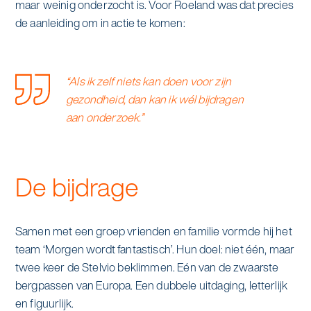
maar weinig onderzocht is. Voor Roeland was dat precies
alle diensten bekijken
de aanleiding om in actie te komen:
Duurzaamheid & Asito
Innovatie & Asito
“Als ik zelf niets kan doen voor zijn
Mens & Asito
gezondheid, dan kan ik wél bijdragen
aan onderzoek.”
Werken bij Asito
De bijdrage
Zoeken
Samen met een groep vrienden en familie vormde hij het
team ‘Morgen wordt fantastisch’. Hun doel: niet één, maar
Offerte aanvragen
twee keer de Stelvio beklimmen. Eén van de zwaarste
bergpassen van Europa. Een dubbele uitdaging, letterlijk
en figuurlijk.