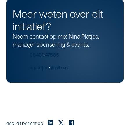
Meer weten over dit
initiatief?
Neem contact op met Nina Platjes,
manager sponsering & events.
0643047585
n.platjes@asito.nl
deel dit bericht op