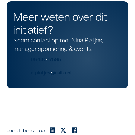
Meer weten over dit
initiatief?
Neem contact op met Nina Platjes,
manager sponsering & events.
0643047585
n.platjes@asito.nl
deel dit bericht op