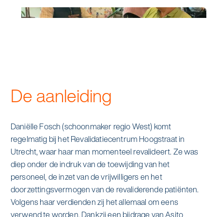
Specialistische schoonmaak
Onderwijs
Asito impuls
Graffitireiniging
Overheid
Sponsoring
Glas- en gevelreiniging
Recreatie
Locaties
Reinigen en coaten van RVS
De aanleiding
Retail
Nieuws
Aanvullende diensten
Zakelijk
Artikelen
Daniëlle Fosch (schoonmaker regio West) komt
One Go
regelmatig bij het Revalidatiecentrum Hoogstraat in
Zorg
Kennisbank
Utrecht, waar haar man momenteel revalideert. Ze was
Zorgondersteuning
diep onder de indruk van de toewijding van het
Contact
personeel, de inzet van de vrijwilligers en het
Vloermeester van One Go
doorzettingsvermogen van de revaliderende patiënten.
Volgens haar verdienden zij het allemaal om eens
Wij werken voor
verwend te worden. Dankzij een bijdrage van Asito