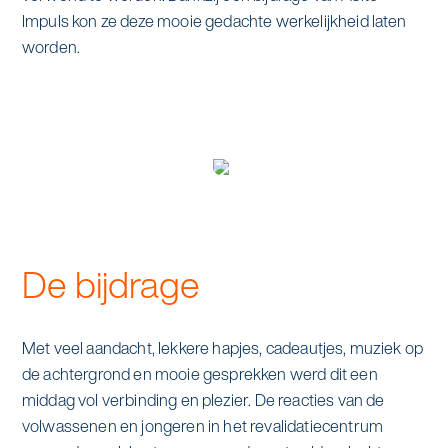
alle diensten bekijken
Impuls kon ze deze mooie gedachte werkelijkheid laten
Duurzaamheid & Asito
worden.
Innovatie & Asito
Mens & Asito
Werken bij Asito
De bijdrage
Zoeken
Met veel aandacht, lekkere hapjes, cadeautjes, muziek op
de achtergrond en mooie gesprekken werd dit een
Offerte aanvragen
middag vol verbinding en plezier. De reacties van de
volwassenen en jongeren in het revalidatiecentrum