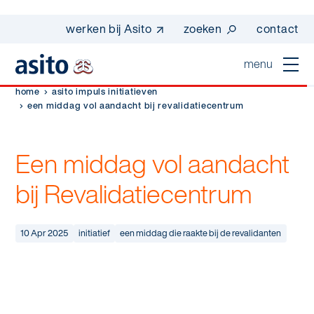
werken bij Asito
zoeken
contact
menu
home
asito impuls initiatieven
home
een middag vol aandacht bij revalidatiecentrum
sluiten
diensten
Een middag vol aandacht
Suggesties
Dagelijkse schoonmaak
bij Revalidatiecentrum
sectoren
werken bij asito
Interieurreiniging
one go - werk beter samen met one go
In de buurt
10 Apr 2025
initiatief
een middag die raakte bij de revalidanten
wij zijn Asito
Vloerreiniging
co2-uitstoot rapportage 2023
Industrie
Wij zijn Asito
op weg naar volledig circulair in 2030 met
Schoonmaak
duurzame bedrijfskleding
Mobiliteit
Ons verhaal