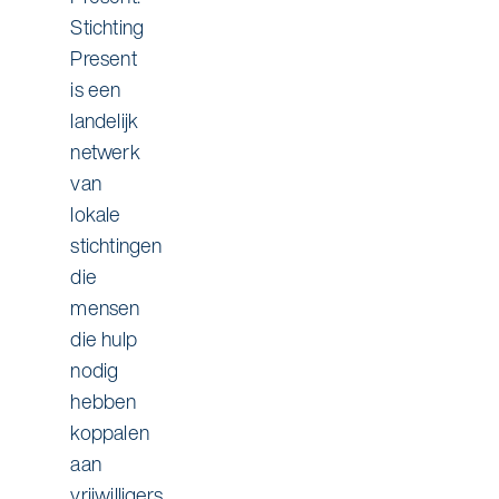
Stichting
Present
is een
landelijk
netwerk
van
lokale
stichtingen
die
mensen
die hulp
nodig
hebben
koppalen
aan
vrijwilligers.