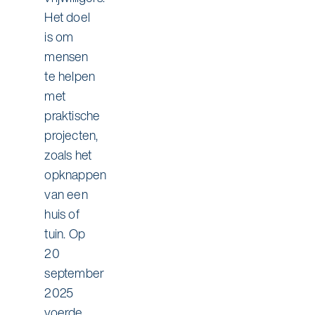
Het doel
is om
mensen
te helpen
met
praktische
projecten,
zoals het
opknappen
van een
huis of
tuin. Op
20
september
2025
voerde