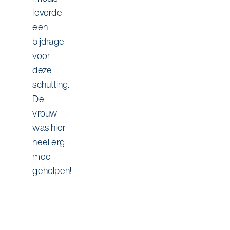
leverde
een
bijdrage
voor
deze
schutting.
De
vrouw
was hier
heel erg
mee
geholpen!