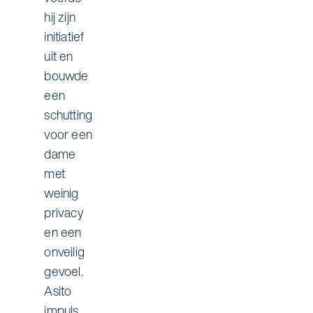
hij zijn
initiatief
uit en
bouwde
een
schutting
voor een
dame
met
weinig
privacy
en een
onveilig
gevoel.
Asito
impuls