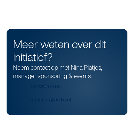
alle diensten bekijken
Duurzaamheid & Asito
Innovatie & Asito
Meer weten over dit
Mens & Asito
initiatief?
Neem contact op met Nina Platjes,
Werken bij Asito
manager sponsoring & events.
0643047585
Zoeken
n.platjes@asito.nl
Offerte aanvragen