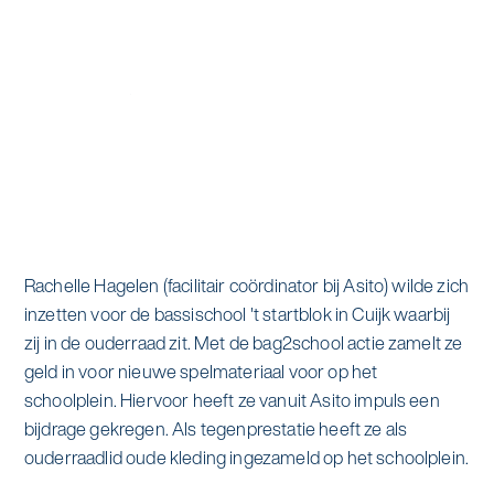
Specialistische schoonmaak
Onderwijs
Asito impuls
Graffitireiniging
Overheid
Sponsoring
Glas- en gevelreiniging
Recreatie
Locaties
Reinigen en coaten van RVS
Retail
Nieuws
Aanvullende diensten
Zakelijk
Artikelen
Rachelle Hagelen (facilitair coördinator bij Asito) wilde zich
One Go
inzetten voor de bassischool 't startblok in Cuijk waarbij
Zorg
Kennisbank
zij in de ouderraad zit. Met de bag2school actie zamelt ze
Zorgondersteuning
geld in voor nieuwe spelmateriaal voor op het
Contact
schoolplein. Hiervoor heeft ze vanuit Asito impuls een
Vloermeester van One Go
bijdrage gekregen. Als tegenprestatie heeft ze als
ouderraadlid oude kleding ingezameld op het schoolplein.
Wij werken voor