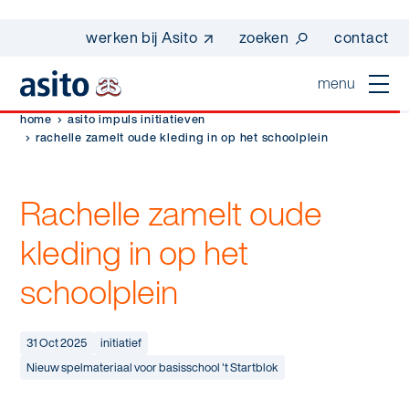
werken bij Asito
zoeken
contact
menu
home
asito impuls initiatieven
home
rachelle zamelt oude kleding in op het schoolplein
sluiten
diensten
Rachelle zamelt oude
Suggesties
Dagelijkse schoonmaak
kleding in op het
sectoren
werken bij asito
schoolplein
Interieurreiniging
one go - werk beter samen met one go
In de buurt
wij zijn Asito
Vloerreiniging
co2-uitstoot rapportage 2023
31 Oct 2025
initiatief
Industrie
Wij zijn Asito
op weg naar volledig circulair in 2030 met
Nieuw spelmateriaal voor basisschool 't Startblok
Schoonmaak
duurzame bedrijfskleding
Mobiliteit
Ons verhaal