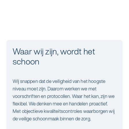
Waar wij zijn, wordt het
Op ons mag je vertrouwen
Wij werken voor én met jou
schoon
Een schone en veilige omgeving voor
Wij zijn een verlengstuk en ondersteunen de zorg
medewerkers en patiënten. Dát is ons
waar nodig. Hier kijken we verder dan alleen de
Wij snappen dat de veiligheid van het hoogste
gezamenlijke doel. Samen werken we in openheid
schoonmaak. We werken zo veel mogelijk met
niveau moet zijn. Daarom werken we met
en als partners om de zorg voortdurend te
vaste medewerkers. Een vertrouwd gezicht, met
voorschriften en protocollen. Waar het kan, zijn we
verbeteren en te innoveren.
de juiste kwaliteiten. Zo voelen medewerkers en
flexibel. We denken mee en handelen proactief.
patiënten zich op hun gemak.
Met objectieve kwaliteitscontroles waarborgen wij
de veilige schoonmaak binnen de zorg.