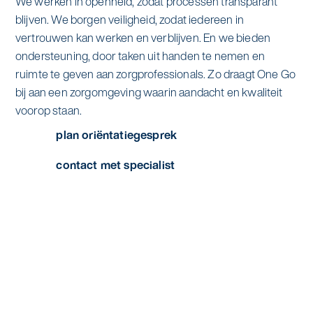
We werken in openheid, zodat processen transparant
Specialistische schoonmaak
blijven. We borgen veiligheid, zodat iedereen in
Onderwijs
Asito impuls
vertrouwen kan werken en verblijven. En we bieden
Graffitireiniging
ondersteuning, door taken uit handen te nemen en
Overheid
Sponsoring
ruimte te geven aan zorgprofessionals. Zo draagt One Go
Glas- en gevelreiniging
bij aan een zorgomgeving waarin aandacht en kwaliteit
Recreatie
Locaties
voorop staan.
Reinigen en coaten van RVS
plan oriëntatiegesprek
Retail
Nieuws
Aanvullende diensten
contact met specialist
Zakelijk
Artikelen
One Go
Zorg
Kennisbank
Zorgondersteuning
Contact
Vloermeester van One Go
Wij werken voor