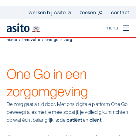
werken bij Asito
zoeken
contact
menu
home
innovatie
one go
zorg
home
sluiten
diensten
One Go in een
Suggesties
Dagelijkse schoonmaak
sectoren
zorgomgeving
werken bij asito
Interieurreiniging
one go - werk beter samen met one go
In de buurt
wij zijn Asito
De zorg gaat altijd door
.
Met ons digitale platform One Go
Vloerreiniging
co2-uitstoot rapportage 2023
beweegt alles met je mee, zodat jij je volledig kunt richten
Industrie
Wij zijn Asito
op wat écht belangrijk is: de
patiënt
en
cliënt
.
op weg naar volledig circulair in 2030 met
Schoonmaak
duurzame bedrijfskleding
Mobiliteit
Ons verhaal