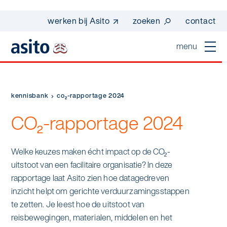
werken bij Asito
zoeken
contact
menu
home
sluiten
kennisbank
co₂-rapportage 2024
diensten
CO₂-rapportage 2024
Suggesties
Dagelijkse schoonmaak
sectoren
werken bij asito
Welke keuzes maken écht impact op de CO₂-
Interieurreiniging
uitstoot van een facilitaire organisatie? In deze
one go - werk beter samen met one go
In de buurt
wij zijn Asito
rapportage laat Asito zien hoe datagedreven
Vloerreiniging
co2-uitstoot rapportage 2023
inzicht helpt om gerichte verduurzamingsstappen
Industrie
Wij zijn Asito
op weg naar volledig circulair in 2030 met
te zetten. Je leest hoe de uitstoot van
Schoonmaak
duurzame bedrijfskleding
reisbewegingen, materialen, middelen en het
Mobiliteit
Ons verhaal