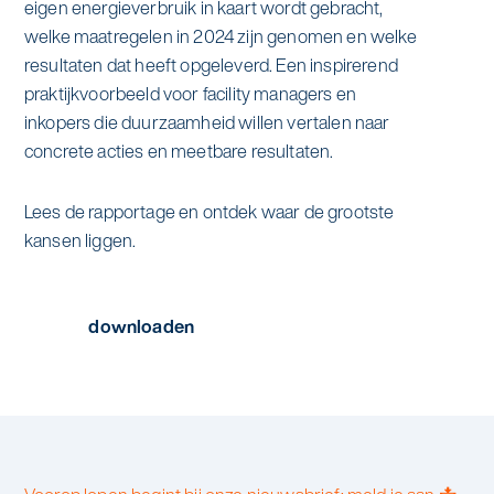
eigen energieverbruik in kaart wordt gebracht,
Specialistische schoonmaak
welke maatregelen in 2024 zijn genomen en welke
Onderwijs
Asito impuls
resultaten dat heeft opgeleverd. Een inspirerend
Graffitireiniging
praktijkvoorbeeld voor facility managers en
Overheid
Sponsoring
inkopers die duurzaamheid willen vertalen naar
Glas- en gevelreiniging
concrete acties en meetbare resultaten.
Recreatie
Locaties
Reinigen en coaten van RVS
Lees de rapportage en ontdek waar de grootste
Retail
Nieuws
Aanvullende diensten
kansen liggen.
Zakelijk
Artikelen
One Go
Whitepaper
downloaden
Zorg
Kennisbank
Zorgondersteuning
Contact
Vloermeester van One Go
Wij werken voor