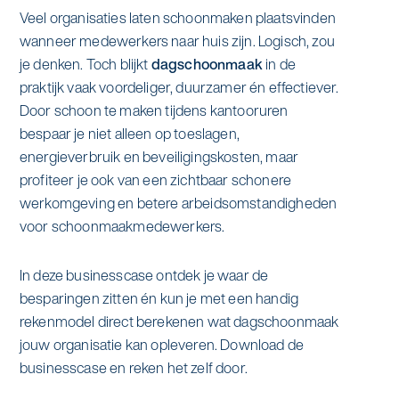
Specialistische schoonmaak
Veel organisaties laten schoonmaken plaatsvinden
Onderwijs
wanneer medewerkers naar huis zijn. Logisch, zou
Asito impuls
Graffitireiniging
je denken. Toch blijkt
dagschoonmaak
in de
Overheid
praktijk vaak voordeliger, duurzamer én effectiever.
Sponsoring
Glas- en gevelreiniging
Door schoon te maken tijdens kantooruren
Recreatie
bespaar je niet alleen op toeslagen,
Locaties
Reinigen en coaten van RVS
energieverbruik en beveiligingskosten, maar
Retail
profiteer je ook van een zichtbaar schonere
Nieuws
Aanvullende diensten
werkomgeving en betere arbeidsomstandigheden
Zakelijk
Artikelen
voor schoonmaakmedewerkers.
One Go
Zorg
Kennisbank
In deze businesscase ontdek je waar de
Zorgondersteuning
besparingen zitten én kun je met een handig
Contact
rekenmodel direct berekenen wat dagschoonmaak
Vloermeester van One Go
jouw organisatie kan opleveren. Download de
businesscase en reken het zelf door.
Wij werken voor