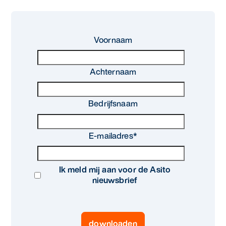
alle diensten bekijken
Infographic
Duurzaamheid & Asito
Voornaam
Innovatie & Asito
Mens & Asito
Achternaam
Bedrijfsnaam
Werken bij Asito
E-mailadres
*
Zoeken
Ik meld mij aan voor de Asito
nieuwsbrief
Offerte aanvragen