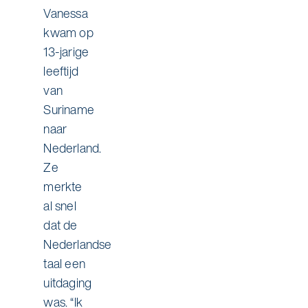
Vanessa
kwam op
13-jarige
leeftijd
van
Suriname
naar
Nederland.
Ze
merkte
al snel
dat de
Nederlandse
taal een
uitdaging
was. “Ik