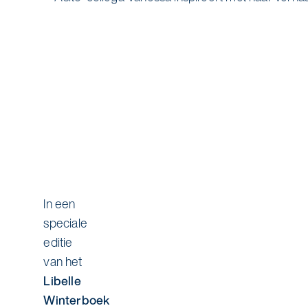
In een
speciale
editie
van het
Libelle
Winterboek