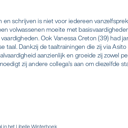
v
s
a
o
m
o
r
e
M
n
"
K
B
elreiniging
Zorgondersteuning
en schrijven is niet voor iedereen vanzelfspre
oen volwassenen moeite met basisvaardigheden 
 coaten van RVS
Vloermeester van One Go
e vaardigheden. Ook Vanessa Creton (39) had j
taal. Dankzij de taaltrainingen die zij via Asito
lvaardigheid aanzienlijk en groeide zij zowel per
duurzame bedrijfskleding
moedigt zij andere collega’s aan om diezelfde sta