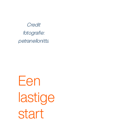
Credit
fotografie:
petranellonitta
Een
lastige
start