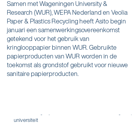
Samen met Wageningen University &
Specialistische schoonmaak
Research (WUR), WEPA Nederland en Veolia
Onderwijs
Asito impuls
Graffitireiniging
Paper & Plastics Recycling heeft Asito begin
Overheid
januari een samenwerkingsovereenkomst
Sponsoring
Glas- en gevelreiniging
getekend voor het gebruik van
Recreatie
kringlooppapier binnen WUR. Gebruikte
Locaties
Reinigen en coaten van RVS
papierproducten van WUR worden in de
Retail
Nieuws
toekomst als grondstof gebruikt voor nieuwe
Aanvullende diensten
sanitaire papierproducten.
Zakelijk
Artikelen
One Go
Zorg
Kennisbank
Zorgondersteuning
Contact
Vloermeester van One Go
Wij werken voor