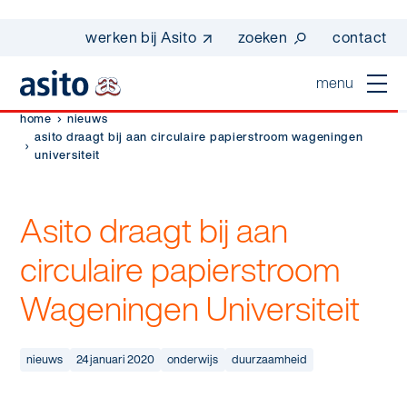
werken bij Asito
zoeken
contact
menu
home
nieuws
home
asito draagt bij aan circulaire papierstroom wageningen
universiteit
sluiten
diensten
Asito draagt bij aan
Suggesties
Dagelijkse schoonmaak
sectoren
circulaire papierstroom
werken bij asito
Interieurreiniging
Wageningen Universiteit
one go - werk beter samen met one go
In de buurt
wij zijn Asito
Vloerreiniging
co2-uitstoot rapportage 2023
Industrie
Wij zijn Asito
nieuws
24 januari 2020
onderwijs
duurzaamheid
op weg naar volledig circulair in 2030 met
Schoonmaak
duurzame bedrijfskleding
Mobiliteit
Ons verhaal