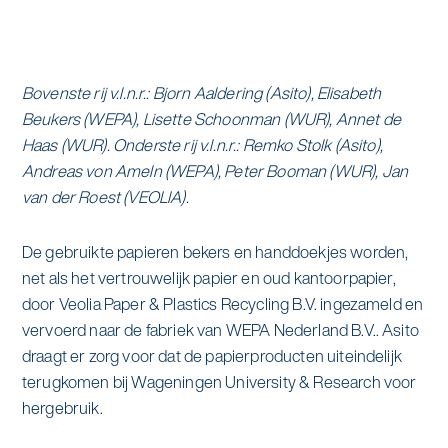
alle diensten bekijken
Duurzaamheid & Asito
Innovatie & Asito
Bovenste rij v.l.n.r.: Bjorn Aaldering (Asito), Elisabeth
Beukers (WEPA), Lisette Schoonman (WUR), Annet de
Mens & Asito
Haas (WUR). Onderste rij v.l.n.r.: Remko Stolk (Asito),
Andreas von Ameln (WEPA), Peter Booman (WUR), Jan
van der Roest (VEOLIA).
Werken bij Asito
De gebruikte papieren bekers en handdoekjes worden,
net als het vertrouwelijk papier en oud kantoorpapier,
door Veolia Paper & Plastics Recycling B.V. ingezameld en
Zoeken
vervoerd naar de fabriek van WEPA Nederland B.V.. Asito
draagt er zorg voor dat de papierproducten uiteindelijk
Offerte aanvragen
terugkomen bij Wageningen University & Research voor
hergebruik.