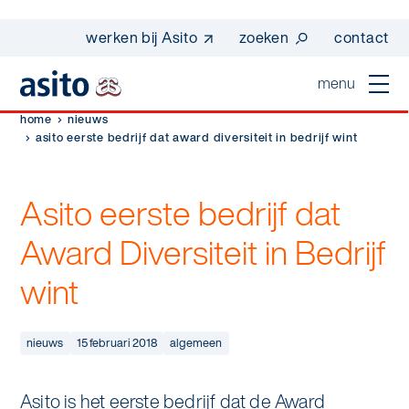
werken bij Asito
zoeken
contact
menu
home
nieuws
home
asito eerste bedrijf dat award diversiteit in bedrijf wint
sluiten
diensten
Asito eerste bedrijf dat
Suggesties
Dagelijkse schoonmaak
Award Diversiteit in Bedrijf
sectoren
werken bij asito
wint
Interieurreiniging
one go - werk beter samen met one go
In de buurt
wij zijn Asito
Vloerreiniging
co2-uitstoot rapportage 2023
nieuws
15 februari 2018
algemeen
Industrie
Wij zijn Asito
op weg naar volledig circulair in 2030 met
Schoonmaak
duurzame bedrijfskleding
Mobiliteit
Asito is het eerste bedrijf dat de Award
Ons verhaal