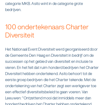
alle diensten bekijken
categorie MKB. Asito wint in de categorie grote
Duurzaamheid & Asito
bedrijven.
Innovatie & Asito
100 ondertekenaars Charter
Mens & Asito
Diversiteit
Het Nationaal Event Diversiteit werd georganiseerd door
de Gemeente Den Haag en Diversiteit in bedrijf om de
Werken bij Asito
successen op het gebied van diversiteit en inclusie te
vieren. En het feit dat ruim honderd bedrijven het Charter
Zoeken
Diversiteit hebben ondertekend. Asito behoort tot de
eerste groep bedrijven die het Charter tekende. Met de
ondertekening van het Charter zegt een werkgever toe
Offerte aanvragen
een effectief diversiteitsbeleid te gaan voeren. Van
Leeuwen: "Ontzettend mooi dat inmiddels meer dan
honderd bedrijven het Charter hebben ondertekend.