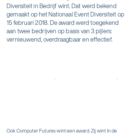
Specialistische schoonmaak
Diversiteit in Bedrijf wint. Dat werd bekend
Onderwijs
gemaakt op het Nationaal Event Diversiteit op
Asito impuls
Graffitireiniging
15 februari 2018. De award werd toegekend
Overheid
Sponsoring
aan twee bedrijven op basis van 3 pijlers:
Glas- en gevelreiniging
vernieuwend, overdraagbaar en effectief.
Recreatie
Locaties
Reinigen en coaten van RVS
Retail
Nieuws
Aanvullende diensten
Zakelijk
Artikelen
One Go
Zorg
Kennisbank
Zorgondersteuning
Contact
Vloermeester van One Go
Wij werken voor
Ook Computer Futures wint een award. Zij wint in de