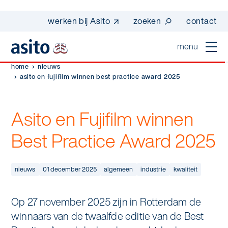
werken bij Asito
zoeken
contact
menu
home
nieuws
home
asito en fujifilm winnen best practice award 2025
sluiten
diensten
Asito en Fujifilm winnen
Suggesties
Dagelijkse schoonmaak
Best Practice Award 2025
sectoren
werken bij asito
Interieurreiniging
one go - werk beter samen met one go
In de buurt
nieuws
01 december 2025
algemeen
industrie
kwaliteit
wij zijn Asito
Vloerreiniging
co2-uitstoot rapportage 2023
Industrie
Wij zijn Asito
Op 27 november 2025 zijn in Rotterdam de
op weg naar volledig circulair in 2030 met
Schoonmaak
duurzame bedrijfskleding
winnaars van de twaalfde editie van de Best
Mobiliteit
Ons verhaal