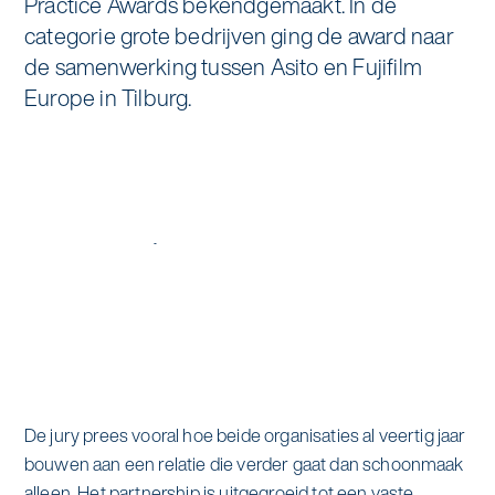
Practice Awards bekendgemaakt. In de
Specialistische schoonmaak
categorie grote bedrijven ging de award naar
Onderwijs
Asito impuls
de samenwerking tussen Asito en Fujifilm
Graffitireiniging
Europe in Tilburg.
Overheid
Sponsoring
Glas- en gevelreiniging
Recreatie
Locaties
Reinigen en coaten van RVS
Retail
Nieuws
Aanvullende diensten
Zakelijk
Artikelen
One Go
Zorg
Kennisbank
Zorgondersteuning
Contact
Vloermeester van One Go
De jury prees vooral hoe beide organisaties al veertig jaar
bouwen aan een relatie die verder gaat dan schoonmaak
Wij werken voor
alleen. Het partnership is uitgegroeid tot een vaste