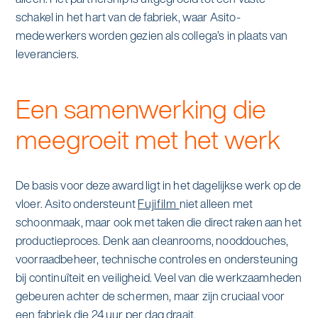
alle diensten bekijken
schakel in het hart van de fabriek, waar Asito-
Duurzaamheid & Asito
medewerkers worden gezien als collega’s in plaats van
leveranciers.
Innovatie & Asito
Een samenwerking die
Mens & Asito
meegroeit met het werk
Werken bij Asito
De basis voor deze award ligt in het dagelijkse werk op de
vloer. Asito ondersteunt
Fujifilm
niet alleen met
Zoeken
schoonmaak, maar ook met taken die direct raken aan het
productieproces. Denk aan cleanrooms, nooddouches,
voorraadbeheer, technische controles en ondersteuning
Offerte aanvragen
bij continuïteit en veiligheid. Veel van die werkzaamheden
gebeuren achter de schermen, maar zijn cruciaal voor
een fabriek die 24 uur per dag draait.