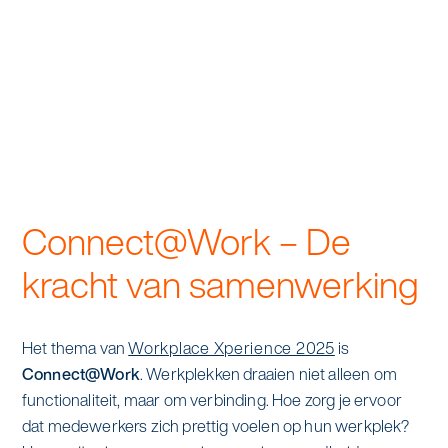
alle diensten bekijken
Duurzaamheid & Asito
Innovatie & Asito
Mens & Asito
Connect@Work – De
Werken bij Asito
kracht van samenwerking
Zoeken
Het thema van
Workplace Xperience 2025
is
Connect@Work
. Werkplekken draaien niet alleen om
Offerte aanvragen
functionaliteit, maar om verbinding. Hoe zorg je ervoor
dat medewerkers zich prettig voelen op hun werkplek?