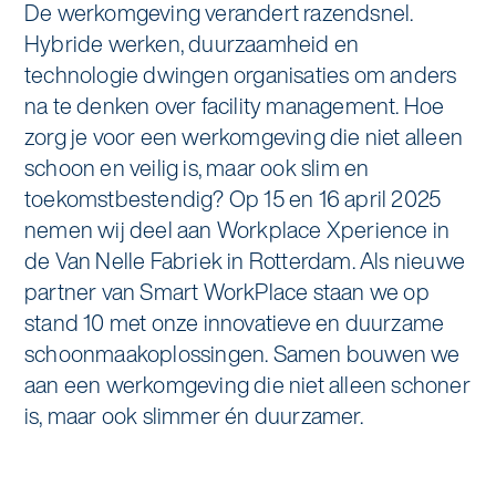
De werkomgeving verandert razendsnel.
Specialistische schoonmaak
Hybride werken, duurzaamheid en
Onderwijs
Asito impuls
Graffitireiniging
technologie dwingen organisaties om anders
Overheid
na te denken over facility management. Hoe
Sponsoring
Glas- en gevelreiniging
zorg je voor een werkomgeving die niet alleen
Recreatie
schoon en veilig is, maar ook slim en
Locaties
Reinigen en coaten van RVS
toekomstbestendig? Op 15 en 16 april 2025
Retail
Nieuws
nemen wij deel aan Workplace Xperience in
Aanvullende diensten
de Van Nelle Fabriek in Rotterdam. Als nieuwe
Zakelijk
Artikelen
partner van Smart WorkPlace staan we op
One Go
stand 10 met onze innovatieve en duurzame
Zorg
Kennisbank
Zorgondersteuning
schoonmaakoplossingen. Samen bouwen we
aan een werkomgeving die niet alleen schoner
Contact
Vloermeester van One Go
is, maar ook slimmer én duurzamer.
Wij werken voor