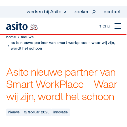
werken bij Asito
zoeken
contact
menu
home
nieuws
home
asito nieuwe partner van smart workplace – waar wij zijn,
wordt het schoon
sluiten
diensten
Asito nieuwe partner van
Suggesties
Dagelijkse schoonmaak
sectoren
Smart WorkPlace – Waar
werken bij asito
Interieurreiniging
wij zijn, wordt het schoon
one go - werk beter samen met one go
In de buurt
wij zijn Asito
Vloerreiniging
co2-uitstoot rapportage 2023
Industrie
Wij zijn Asito
nieuws
12 februari 2025
innovatie
op weg naar volledig circulair in 2030 met
Schoonmaak
duurzame bedrijfskleding
Mobiliteit
Ons verhaal