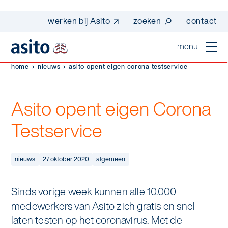
werken bij Asito
zoeken
contact
menu
home
nieuws
asito opent eigen corona testservice
home
sluiten
Asito opent eigen Corona
diensten
Testservice
Suggesties
Dagelijkse schoonmaak
sectoren
werken bij asito
Interieurreiniging
nieuws
27 oktober 2020
algemeen
one go - werk beter samen met one go
In de buurt
wij zijn Asito
Vloerreiniging
co2-uitstoot rapportage 2023
Sinds vorige week kunnen alle 10.000
Industrie
Wij zijn Asito
op weg naar volledig circulair in 2030 met
medewerkers van Asito zich gratis en snel
Schoonmaak
duurzame bedrijfskleding
laten testen op het coronavirus. Met de
Mobiliteit
Ons verhaal