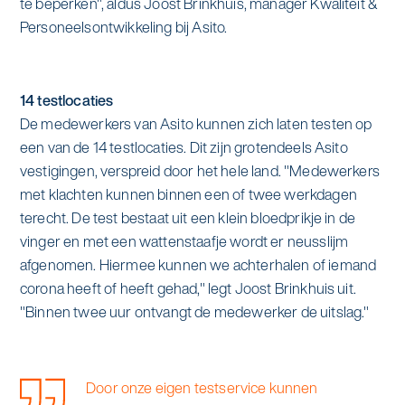
te beperken", aldus Joost Brinkhuis, manager Kwaliteit &
alle diensten bekijken
Personeelsontwikkeling bij Asito.
Duurzaamheid & Asito
Innovatie & Asito
14 testlocaties
De medewerkers van Asito kunnen zich laten testen op
Mens & Asito
een van de 14 testlocaties. Dit zijn grotendeels Asito
vestigingen, verspreid door het hele land. "Medewerkers
met klachten kunnen binnen een of twee werkdagen
terecht. De test bestaat uit een klein bloedprikje in de
Werken bij Asito
vinger en met een wattenstaafje wordt er neusslijm
afgenomen. Hiermee kunnen we achterhalen of iemand
Zoeken
corona heeft of heeft gehad," legt Joost Brinkhuis uit.
"Binnen twee uur ontvangt de medewerker de uitslag."
Offerte aanvragen
Door onze eigen testservice kunnen