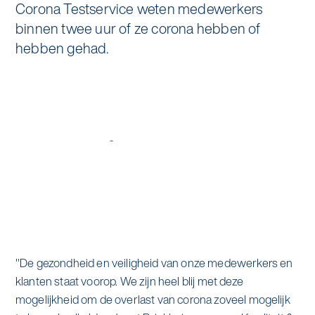
Corona Testservice weten medewerkers
Specialistische schoonmaak
binnen twee uur of ze corona hebben of
Onderwijs
Asito impuls
Graffitireiniging
hebben gehad.
Overheid
Sponsoring
Glas- en gevelreiniging
Recreatie
Locaties
Reinigen en coaten van RVS
Retail
Nieuws
Aanvullende diensten
Zakelijk
Artikelen
One Go
Zorg
Kennisbank
Zorgondersteuning
Contact
Vloermeester van One Go
"De gezondheid en veiligheid van onze medewerkers en
klanten staat voorop. We zijn heel blij met deze
mogelijkheid om de overlast van corona zoveel mogelijk
Wij werken voor