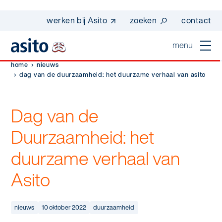
werken bij Asito
zoeken
contact
menu
home
nieuws
home
dag van de duurzaamheid: het duurzame verhaal van asito
sluiten
diensten
Dag van de
Suggesties
Dagelijkse schoonmaak
Duurzaamheid: het
sectoren
werken bij asito
duurzame verhaal van
Interieurreiniging
one go - werk beter samen met one go
In de buurt
wij zijn Asito
Asito
Vloerreiniging
co2-uitstoot rapportage 2023
Industrie
Wij zijn Asito
op weg naar volledig circulair in 2030 met
Schoonmaak
duurzame bedrijfskleding
nieuws
10 oktober 2022
duurzaamheid
Mobiliteit
Ons verhaal