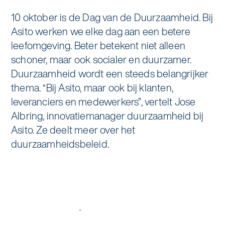
Specialistische schoonmaak
10 oktober is de Dag van de Duurzaamheid. Bij
Onderwijs
Asito impuls
Asito werken we elke dag aan een betere
Graffitireiniging
leefomgeving. Beter betekent niet alleen
Overheid
Sponsoring
Glas- en gevelreiniging
schoner, maar ook socialer en duurzamer.
Duurzaamheid wordt een steeds belangrijker
Recreatie
Locaties
Reinigen en coaten van RVS
thema. “Bij Asito, maar ook bij klanten,
Retail
leveranciers en medewerkers”, vertelt Jose
Nieuws
Aanvullende diensten
Albring, innovatiemanager duurzaamheid bij
Zakelijk
Artikelen
Asito. Ze deelt meer over het
One Go
duurzaamheidsbeleid.
Zorg
Kennisbank
Zorgondersteuning
Contact
Vloermeester van One Go
Wij werken voor