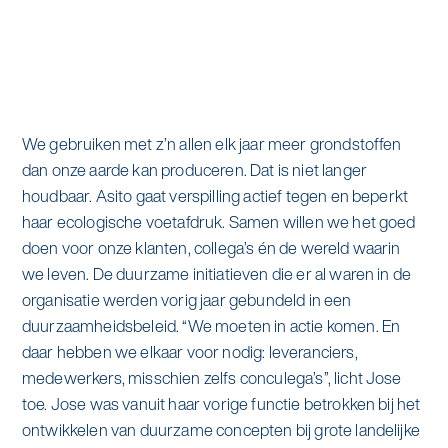
alle diensten bekijken
Duurzaamheid & Asito
Innovatie & Asito
Mens & Asito
We gebruiken met z’n allen elk jaar meer grondstoffen
dan onze aarde kan produceren. Dat is niet langer
houdbaar. Asito gaat verspilling actief tegen en beperkt
haar ecologische voetafdruk. Samen willen we het goed
Werken bij Asito
doen voor onze klanten, collega’s én de wereld waarin
we leven. De duurzame initiatieven die er al waren in de
organisatie werden vorig jaar gebundeld in een
Zoeken
duurzaamheidsbeleid. “We moeten in actie komen. En
daar hebben we elkaar voor nodig: leveranciers,
Offerte aanvragen
medewerkers, misschien zelfs conculega’s”, licht Jose
toe. Jose was vanuit haar vorige functie betrokken bij het
ontwikkelen van duurzame concepten bij grote landelijke