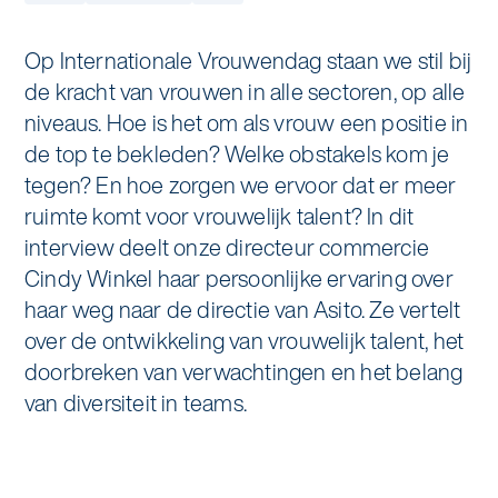
Specialistische schoonmaak
Onderwijs
Asito impuls
Op Internationale Vrouwendag staan we stil bij
Graffitireiniging
de kracht van vrouwen in alle sectoren, op alle
Overheid
Sponsoring
niveaus. Hoe is het om als vrouw een positie in
Glas- en gevelreiniging
de top te bekleden? Welke obstakels kom je
Recreatie
Locaties
tegen? En hoe zorgen we ervoor dat er meer
Reinigen en coaten van RVS
ruimte komt voor vrouwelijk talent? In dit
Retail
Nieuws
Aanvullende diensten
interview deelt onze directeur commercie
Zakelijk
Cindy Winkel haar persoonlijke ervaring over
Artikelen
One Go
haar weg naar de directie van Asito. Ze vertelt
Zorg
over de ontwikkeling van vrouwelijk talent, het
Kennisbank
Zorgondersteuning
doorbreken van verwachtingen en het belang
Contact
van diversiteit in teams.
Vloermeester van One Go
Wij werken voor