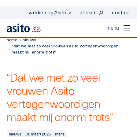
werken bij Asito
zoeken
contact
menu
home
nieuws
home
“dat we met zo veel vrouwen asito vertegenwoordigen
maakt mij enorm trots"
sluiten
diensten
“Dat we met zo veel
Suggesties
Dagelijkse schoonmaak
sectoren
vrouwen Asito
werken bij asito
Interieurreiniging
vertegenwoordigen
one go - werk beter samen met one go
In de buurt
wij zijn Asito
Vloerreiniging
co2-uitstoot rapportage 2023
maakt mij enorm trots"
Industrie
Wij zijn Asito
op weg naar volledig circulair in 2030 met
Schoonmaak
duurzame bedrijfskleding
Mobiliteit
nieuws
08 maart 2025
mens
Ons verhaal