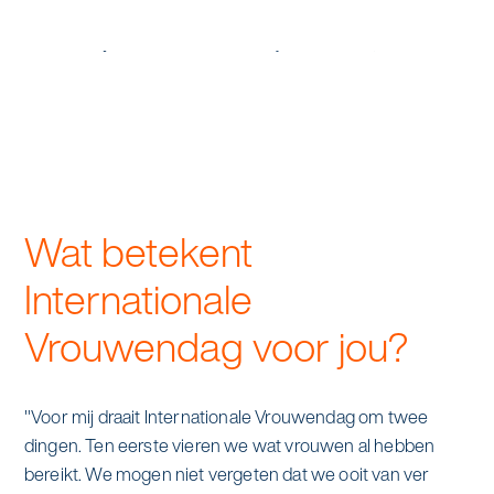
alle diensten bekijken
Duurzaamheid & Asito
Innovatie & Asito
Mens & Asito
Wat betekent
Werken bij Asito
Internationale
Vrouwendag voor jou?
Zoeken
Offerte aanvragen
"Voor mij draait Internationale Vrouwendag om twee
dingen. Ten eerste vieren we wat vrouwen al hebben
bereikt. We mogen niet vergeten dat we ooit van ver