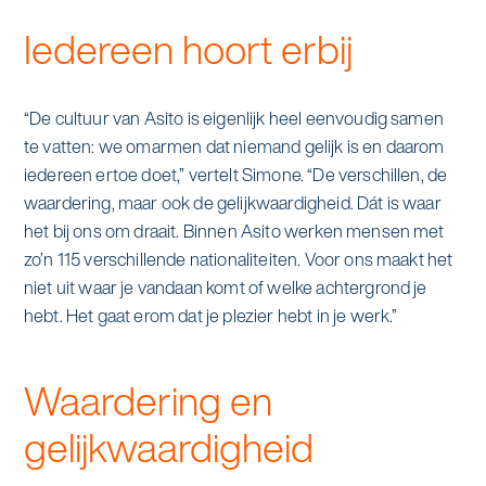
alle diensten bekijken
Iedereen hoort erbij
Duurzaamheid & Asito
Innovatie & Asito
“De cultuur van Asito is eigenlijk heel eenvoudig samen
te vatten: we omarmen dat niemand gelijk is en daarom
Mens & Asito
iedereen ertoe doet,” vertelt Simone. “De verschillen, de
waardering, maar ook de gelijkwaardigheid. Dát is waar
het bij ons om draait. Binnen Asito werken mensen met
zo’n 115 verschillende nationaliteiten. Voor ons maakt het
Werken bij Asito
niet uit waar je vandaan komt of welke achtergrond je
hebt. Het gaat erom dat je plezier hebt in je werk.”
Zoeken
Waardering en
Offerte aanvragen
gelijkwaardigheid