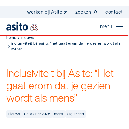
werken bij Asito
zoeken
contact
menu
home
nieuws
home
inclusiviteit bij asito: “het gaat erom dat je gezien wordt als
mens”
sluiten
diensten
Inclusiviteit bij Asito: “Het
Suggesties
Dagelijkse schoonmaak
sectoren
gaat erom dat je gezien
werken bij asito
Interieurreiniging
wordt als mens”
one go - werk beter samen met one go
In de buurt
wij zijn Asito
Vloerreiniging
co2-uitstoot rapportage 2023
Industrie
Wij zijn Asito
nieuws
07 oktober 2025
mens
algemeen
op weg naar volledig circulair in 2030 met
Schoonmaak
duurzame bedrijfskleding
Mobiliteit
Ons verhaal