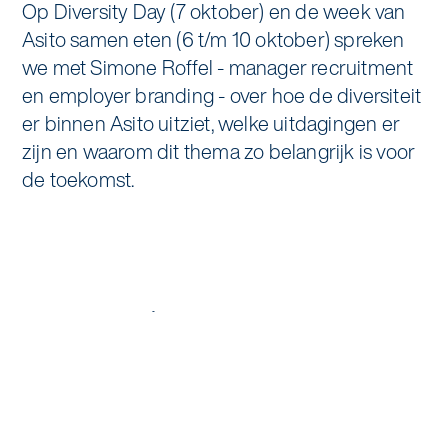
Op Diversity Day (7 oktober) en de week van
Specialistische schoonmaak
Asito samen eten (6 t/m 10 oktober) spreken
Onderwijs
Asito impuls
Graffitireiniging
we met Simone Roffel - manager recruitment
Overheid
en employer branding - over hoe de diversiteit
Sponsoring
Glas- en gevelreiniging
er binnen Asito uitziet, welke uitdagingen er
Recreatie
zijn en waarom dit thema zo belangrijk is voor
Locaties
Reinigen en coaten van RVS
de toekomst.
Retail
Nieuws
Aanvullende diensten
Zakelijk
Artikelen
One Go
Zorg
Kennisbank
Zorgondersteuning
Contact
Vloermeester van One Go
Wij werken voor