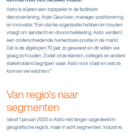
alle diensten bekijken
Asito is al jaren een topspeler in de facilitaire
Duurzaamheid & Asito
dienstverlening.
Arjan Geurtsen, manager positionering
en innovatie: “Een sterke organisatie hebben én houden
Innovatie & Asito
vraagt om aandacht en doorontwikkeling. Asito verdient
een onderscheidende, herkenbare positie in de markt.
Mens & Asito
Dat is de afgelopen 70 jaar zo geweest en dit willen we
graag zo houden. Zodat onze klanten, collega’s en andere
stakeholders begrijpen waar Asito voor staat en wat ze
kunnen verwachten.”
Werken bij Asito
Van regio’s naar
Zoeken
segmenten
Offerte aanvragen
Vanaf 1 januari 2022 is Asito niet langer opgedeeld in
geografische regio’s, maar in acht segmenten: industrie,