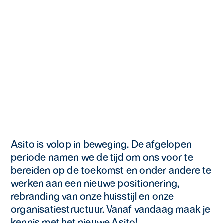
Specialistische schoonmaak
Onderwijs
Asito impuls
Graffitireiniging
Overheid
Sponsoring
Glas- en gevelreiniging
Recreatie
Locaties
Reinigen en coaten van RVS
Retail
Nieuws
Aanvullende diensten
Zakelijk
Artikelen
One Go
Asito is volop in beweging. De afgelopen
Zorg
Kennisbank
periode namen we de tijd om ons voor te
Zorgondersteuning
bereiden op de toekomst en onder andere te
Contact
werken aan een nieuwe positionering,
Vloermeester van One Go
rebranding van onze huisstijl en onze
organisatiestructuur. Vanaf vandaag maak je
Wij werken voor
kennis met het nieuwe Asito!