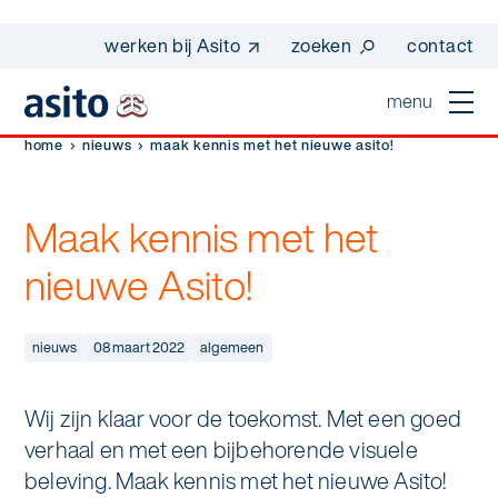
werken bij Asito
zoeken
contact
menu
home
nieuws
maak kennis met het nieuwe asito!
home
sluiten
Maak kennis met het
diensten
nieuwe Asito!
Suggesties
Dagelijkse schoonmaak
sectoren
werken bij asito
Interieurreiniging
nieuws
08 maart 2022
algemeen
one go - werk beter samen met one go
In de buurt
wij zijn Asito
Vloerreiniging
co2-uitstoot rapportage 2023
Wij zijn klaar voor de toekomst. Met een goed
Industrie
Wij zijn Asito
op weg naar volledig circulair in 2030 met
verhaal en met een bijbehorende visuele
Schoonmaak
duurzame bedrijfskleding
beleving. Maak kennis met het nieuwe Asito!
Mobiliteit
Ons verhaal