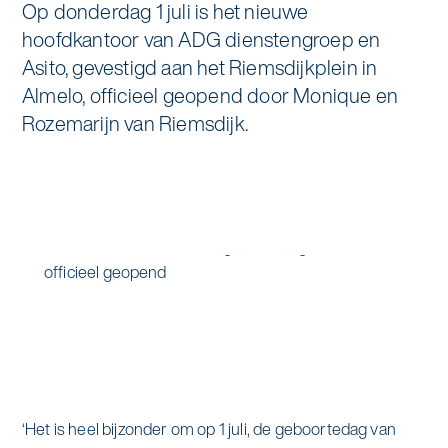
Op donderdag 1 juli is het nieuwe
Specialistische schoonmaak
hoofdkantoor van ADG dienstengroep en
Onderwijs
Asito impuls
Graffitireiniging
Asito, gevestigd aan het Riemsdijkplein in
Overheid
Almelo, officieel geopend door Monique en
Sponsoring
Glas- en gevelreiniging
Rozemarijn van Riemsdijk.
Recreatie
Locaties
Reinigen en coaten van RVS
Retail
Nieuws
Aanvullende diensten
Zakelijk
Artikelen
One Go
Zorg
Kennisbank
Zorgondersteuning
Contact
Vloermeester van One Go
‘Het is heel bijzonder om op 1 juli, de geboortedag van
Wij werken voor