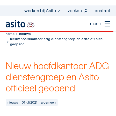
werken bij Asito
zoeken
contact
menu
home
nieuws
home
nieuw hoofdkantoor adg dienstengroep en asito officieel
geopend
sluiten
diensten
Nieuw hoofdkantoor ADG
Suggesties
Dagelijkse schoonmaak
sectoren
dienstengroep en Asito
werken bij asito
Interieurreiniging
officieel geopend
one go - werk beter samen met one go
In de buurt
wij zijn Asito
Vloerreiniging
co2-uitstoot rapportage 2023
Industrie
Wij zijn Asito
nieuws
01 juli 2021
algemeen
op weg naar volledig circulair in 2030 met
Schoonmaak
duurzame bedrijfskleding
Mobiliteit
Ons verhaal