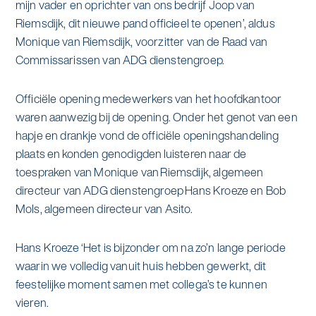
mijn vader en oprichter van ons bedrijf Joop van
alle diensten bekijken
Riemsdijk, dit nieuwe pand officieel te openen’, aldus
Duurzaamheid & Asito
Monique van Riemsdijk, voorzitter van de Raad van
Commissarissen van ADG dienstengroep.
Innovatie & Asito
Mens & Asito
Officiële opening medewerkers van het hoofdkantoor
waren aanwezig bij de opening. Onder het genot van een
hapje en drankje vond de officiële openingshandeling
plaats en konden genodigden luisteren naar de
toespraken van Monique van Riemsdijk, algemeen
Werken bij Asito
directeur van ADG dienstengroep Hans Kroeze en Bob
Mols, algemeen directeur van Asito.
Zoeken
Hans Kroeze ‘Het is bijzonder om na zo’n lange periode
Offerte aanvragen
waarin we volledig vanuit huis hebben gewerkt, dit
feestelijke moment samen met collega’s te kunnen
vieren.