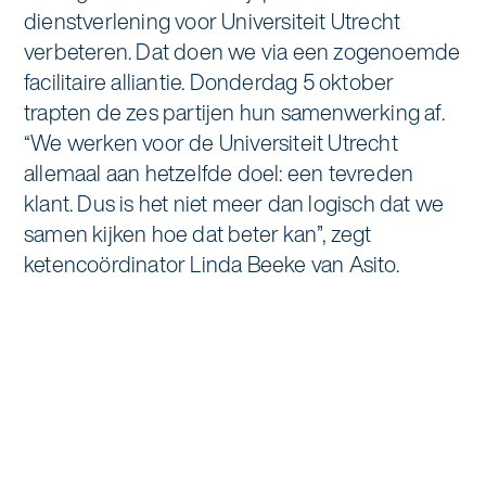
Specialistische schoonmaak
dienstverlening voor Universiteit Utrecht
Onderwijs
verbeteren. Dat doen we via een zogenoemde
Asito impuls
Graffitireiniging
facilitaire alliantie. Donderdag 5 oktober
Overheid
Sponsoring
trapten de zes partijen hun samenwerking af.
Glas- en gevelreiniging
“We werken voor de Universiteit Utrecht
Recreatie
Locaties
allemaal aan hetzelfde doel: een tevreden
Reinigen en coaten van RVS
klant. Dus is het niet meer dan logisch dat we
Retail
Nieuws
Aanvullende diensten
samen kijken hoe dat beter kan”, zegt
ketencoördinator Linda Beeke van Asito.
Zakelijk
Artikelen
One Go
Zorg
Kennisbank
Zorgondersteuning
Contact
Vloermeester van One Go
Wij werken voor