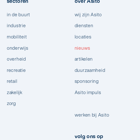
sectoren
over Asito
in de buurt
wij zijn Asito
industrie
diensten
mobiliteit
locaties
onderwijs
nieuws
overheid
artikelen
recreatie
duurzaamheid
retail
sponsoring
zakelijk
Asito impuls
zorg
werken bij Asito
volg ons op