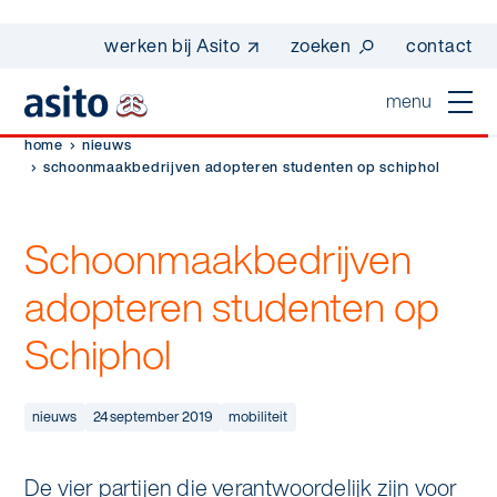
werken bij Asito
zoeken
contact
menu
home
nieuws
home
schoonmaakbedrijven adopteren studenten op schiphol
sluiten
diensten
Schoonmaakbedrijven
Suggesties
Dagelijkse schoonmaak
adopteren studenten op
sectoren
werken bij asito
Schiphol
Interieurreiniging
one go - werk beter samen met one go
In de buurt
wij zijn Asito
Vloerreiniging
co2-uitstoot rapportage 2023
nieuws
24 september 2019
mobiliteit
Industrie
Wij zijn Asito
op weg naar volledig circulair in 2030 met
Schoonmaak
duurzame bedrijfskleding
Mobiliteit
De vier partijen die verantwoordelijk zijn voor
Ons verhaal