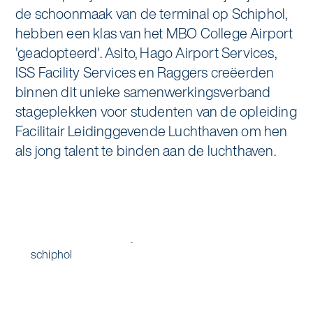
Specialistische schoonmaak
de schoonmaak van de terminal op Schiphol,
Onderwijs
hebben een klas van het MBO College Airport
Asito impuls
Graffitireiniging
'geadopteerd'. Asito, Hago Airport Services,
Overheid
Sponsoring
ISS Facility Services en Raggers creëerden
Glas- en gevelreiniging
binnen dit unieke samenwerkingsverband
Recreatie
Locaties
stageplekken voor studenten van de opleiding
Reinigen en coaten van RVS
Facilitair Leidinggevende Luchthaven om hen
Retail
Nieuws
Aanvullende diensten
als jong talent te binden aan de luchthaven.
Zakelijk
Artikelen
One Go
Zorg
Kennisbank
Zorgondersteuning
Contact
Vloermeester van One Go
Wij werken voor