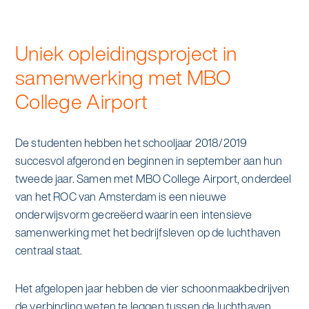
alle diensten bekijken
Duurzaamheid & Asito
Uniek opleidingsproject in
Innovatie & Asito
samenwerking met MBO
College Airport
Mens & Asito
De studenten hebben het schooljaar 2018/2019
succesvol afgerond en beginnen in september aan hun
Werken bij Asito
tweede jaar. Samen met MBO College Airport, onderdeel
van het ROC van Amsterdam is een nieuwe
Zoeken
onderwijsvorm gecreëerd waarin een intensieve
samenwerking met het bedrijfsleven op de luchthaven
centraal staat.
Offerte aanvragen
Het afgelopen jaar hebben de vier schoonmaakbedrijven
de verbinding weten te leggen tussen de luchthaven