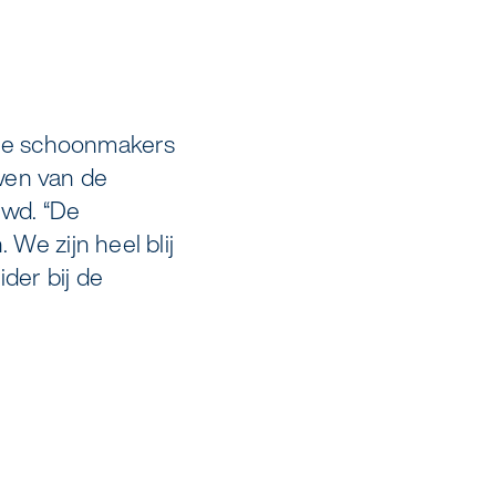
de schoonmakers
wen van de
uwd. “De
 We zijn heel blij
der bij de