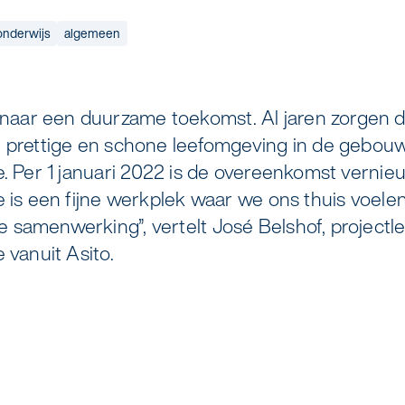
v
s
a
o
m
o
r
e
M
n
"
K
B
onderwijs
algemeen
elreiniging
Zorgondersteuning
 coaten van RVS
Vloermeester van One Go
aar een duurzame toekomst. Al jaren zorgen 
n prettige en schone leefomgeving in de gebou
e. Per 1 januari 2022 is de overeenkomst vernie
duurzame bedrijfskleding
 is een fijne werkplek waar we ons thuis voelen.
samenwerking”, vertelt José Belshof, projectlei
 vanuit Asito.