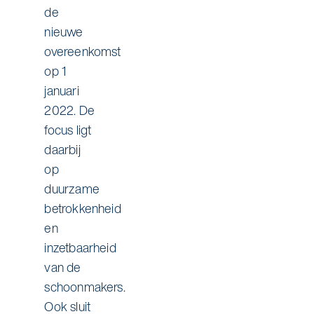
de
nieuwe
overeenkomst
op 1
januari
2022. De
focus ligt
daarbij
op
duurzame
betrokkenheid
en
inzetbaarheid
van de
schoonmakers.
Ook sluit