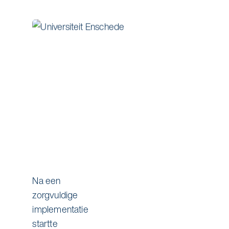
Na een
zorgvuldige
implementatie
startte