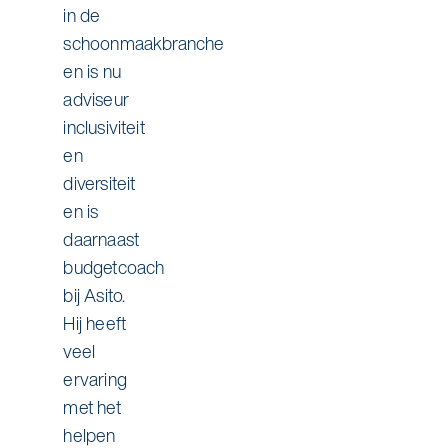
in de
schoonmaakbranche
en is nu
adviseur
inclusiviteit
en
diversiteit
en is
daarnaast
budgetcoach
bij Asito.
Hij heeft
veel
ervaring
met het
helpen