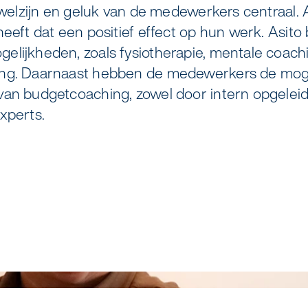
v
s
a
o
m
o
r
e
M
n
"
K
B
t welzijn en geluk van de medewerkers centraal
heeft dat een positief effect op hun werk. Asito 
elreiniging
Zorgondersteuning
elijkheden, zoals fysiotherapie, mentale coach
ing. Daarnaast hebben de medewerkers de mog
 coaten van RVS
Vloermeester van One Go
van budgetcoaching, zowel door intern opgeleid
xperts.
duurzame bedrijfskleding