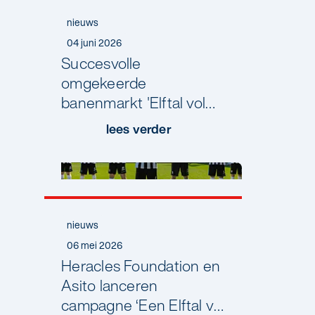
op
nieuws
hem
04 juni 2026
af.
Succesvolle
omgekeerde
banenmarkt 'Elftal vol
Kansen'
lees verder
nieuws
06 mei 2026
Heracles Foundation en
Asito lanceren
campagne ‘Een Elftal vol