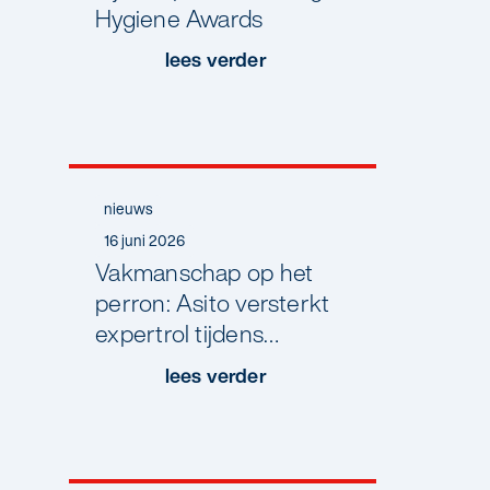
Hygiene Awards
zoek
moest
lees verder
naar
een
nieuwe
woning
en
nieuws
tegelijkertijd
16 juni 2026
te
Vakmanschap op het
maken
perron: Asito versterkt
kreeg
expertrol tijdens
met
objectleidersdag
lees verder
gezondheidsklachten,
stationsreining
kwam
er
veel