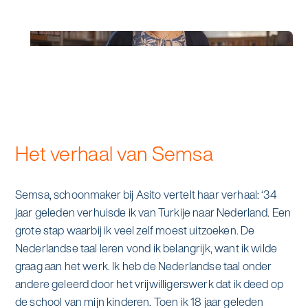
Specialistische schoonmaak
Onderwijs
Asito impuls
Graffitireiniging
Overheid
Sponsoring
Glas- en gevelreiniging
Recreatie
Locaties
Reinigen en coaten van RVS
Retail
Nieuws
Aanvullende diensten
Het verhaal van Semsa
Zakelijk
Artikelen
One Go
Semsa, schoonmaker bij Asito vertelt haar verhaal: ‘34
Zorg
Kennisbank
jaar geleden verhuisde ik van Turkije naar Nederland. Een
Zorgondersteuning
grote stap waarbij ik veel zelf moest uitzoeken. De
Contact
Nederlandse taal leren vond ik belangrijk, want ik wilde
Vloermeester van One Go
graag aan het werk. Ik heb de Nederlandse taal onder
andere geleerd door het vrijwilligerswerk dat ik deed op
Wij werken voor
de school van mijn kinderen. Toen ik 18 jaar geleden