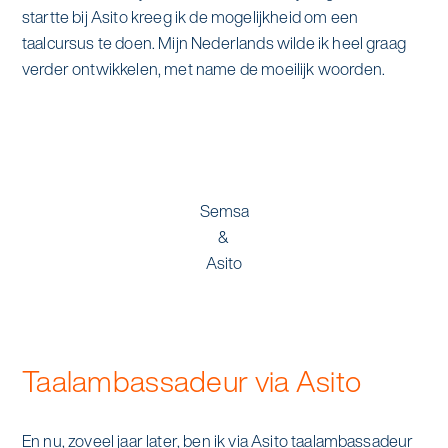
alle diensten bekijken
startte bij Asito kreeg ik de mogelijkheid om een
Duurzaamheid & Asito
taalcursus te doen. Mijn Nederlands wilde ik heel graag
verder ontwikkelen, met name de moeilijk woorden.
Innovatie & Asito
Mens & Asito
Semsa
&
Werken bij Asito
Asito
Zoeken
Taalambassadeur via Asito
Offerte aanvragen
En nu, zoveel jaar later, ben ik via Asito taalambassadeur