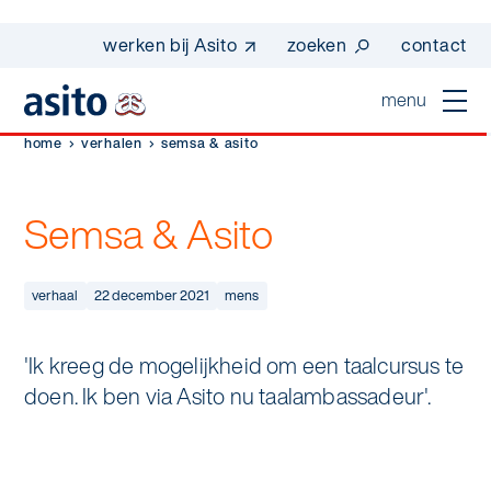
werken bij Asito
zoeken
contact
menu
home
verhalen
semsa & asito
home
sluiten
Semsa & Asito
diensten
Suggesties
Dagelijkse schoonmaak
sectoren
verhaal
22 december 2021
mens
werken bij asito
Interieurreiniging
one go - werk beter samen met one go
'Ik kreeg de mogelijkheid om een taalcursus te
In de buurt
wij zijn Asito
doen. Ik ben via Asito nu taalambassadeur'.
Vloerreiniging
co2-uitstoot rapportage 2023
Industrie
Wij zijn Asito
op weg naar volledig circulair in 2030 met
Schoonmaak
duurzame bedrijfskleding
Mobiliteit
Ons verhaal