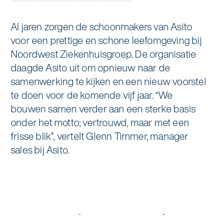
Specialistische schoonmaak
Onderwijs
Asito impuls
Al jaren zorgen de schoonmakers van Asito
Graffitireiniging
voor een prettige en schone leefomgeving bij
Overheid
Sponsoring
Noordwest Ziekenhuisgroep. De organisatie
Glas- en gevelreiniging
daagde Asito uit om opnieuw naar de
Recreatie
Locaties
samenwerking te kijken en een nieuw voorstel
Reinigen en coaten van RVS
te doen voor de komende vijf jaar. “We
Retail
Nieuws
Aanvullende diensten
bouwen samen verder aan een sterke basis
Zakelijk
onder het motto; vertrouwd, maar met een
Artikelen
One Go
frisse blik”, vertelt Glenn Timmer, manager
Zorg
sales bij Asito.
Kennisbank
Zorgondersteuning
Contact
Vloermeester van One Go
Wij werken voor