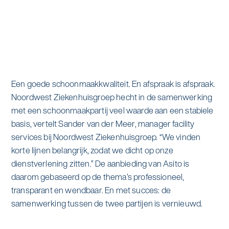
alle diensten bekijken
Duurzaamheid & Asito
Innovatie & Asito
Mens & Asito
Een goede schoonmaakkwaliteit. En afspraak is afspraak.
Noordwest Ziekenhuisgroep hecht in de samenwerking
met een schoonmaakpartij veel waarde aan een stabiele
basis, vertelt Sander van der Meer, manager facility
Werken bij Asito
services bij Noordwest Ziekenhuisgroep. “We vinden
korte lijnen belangrijk, zodat we dicht op onze
Zoeken
dienstverlening zitten.” De aanbieding van Asito is
daarom gebaseerd op de thema’s professioneel,
transparant en wendbaar. En met succes: de
Offerte aanvragen
samenwerking tussen de twee partijen is vernieuwd.