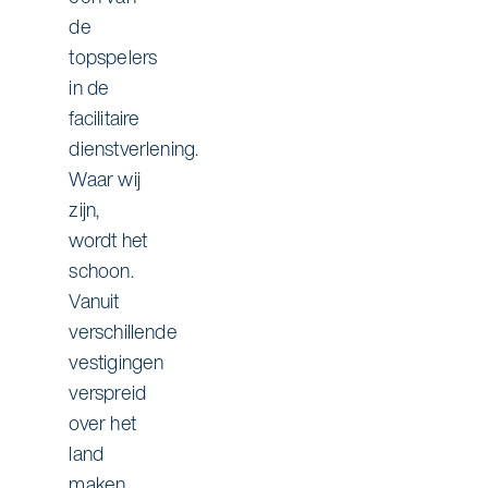
de
topspelers
in de
facilitaire
dienstverlening.
Waar wij
zijn,
wordt het
schoon.
Vanuit
verschillende
vestigingen
verspreid
over het
land
maken