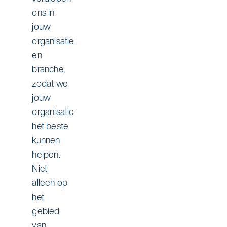
ons in
jouw
organisatie
en
branche,
zodat we
jouw
organisatie
het beste
kunnen
helpen.
Niet
alleen op
het
gebied
van