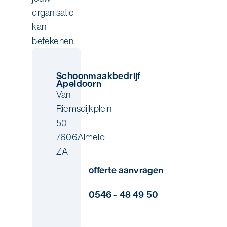
organisatie
kan
betekenen.
Schoonmaakbedrijf
Apeldoorn
Van
Riemsdijkplein
50
7606
Almelo
ZA
offerte aanvragen
0546 - 48 49 50