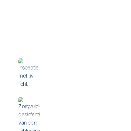
Inspectie
met uv-
licht.
Zorgvuldige
desinfectie
van een