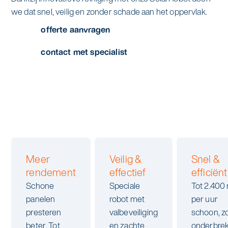
Specialistische schoonmaak
we dat snel, veilig en zonder schade aan het oppervlak.
Onderwijs
Asito impuls
offerte aanvragen
Graffitireiniging
Overheid
Sponsoring
contact met specialist
Glas- en gevelreiniging
Recreatie
Locaties
Reinigen en coaten van RVS
Retail
Nieuws
Aanvullende diensten
Zakelijk
Artikelen
One Go
Zorg
Kennisbank
Meer
Veilig &
Snel &
Zorgondersteuning
rendement
effectief
efficiënt
Contact
Schone
Speciale
Tot 2.400
Vloermeester van One Go
panelen
robot met
per uur
presteren
valbeveiliging
schoon, z
Wij werken voor
beter. Tot
en zachte
onderbrek