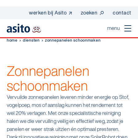
werken bij Asito
zoeken
contact
menu
home
diensten
zonnepanelen schoonmaken
home
sluiten
diensten
Zonnepanelen
Suggesties
schoonmaken
Dagelijkse schoonmaak
sectoren
werken bij asito
Interieurreiniging
Vervuilde zonnepanelen leveren minder energie op. Stof,
one go - werk beter samen met one go
In de buurt
wij zijn Asito
vogelpoep, mos of aanslag kunnen het rendement tot
Vloerreiniging
co2-uitstoot rapportage 2023
wel 20% verlagen. Met onze specialistische reiniging
Industrie
Wij zijn Asito
halen we die vervuiling veilig en effectief weg, zodat je
op weg naar volledig circulair in 2030 met
Schoonmaak
panelen er weer strak uitzien én optimaal presteren.
duurzame bedrijfskleding
Mobiliteit
Ons verhaal
Dankzij innovatieve reiniging met onze SolarRobot doen