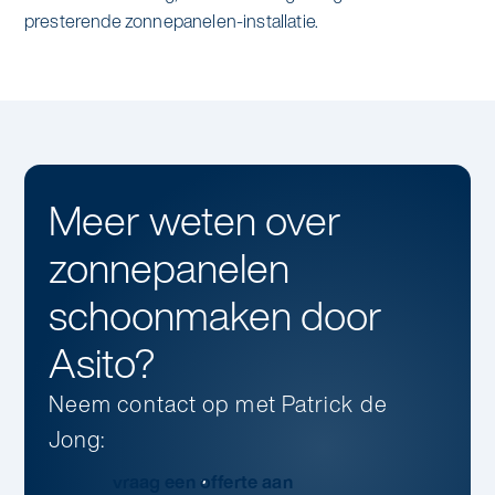
presterende zonnepanelen-installatie.
Meer weten over
zonnepanelen
schoonmaken
door
Asito?
Neem contact op
met
Patrick de
Jong
:
vraag een offerte aan