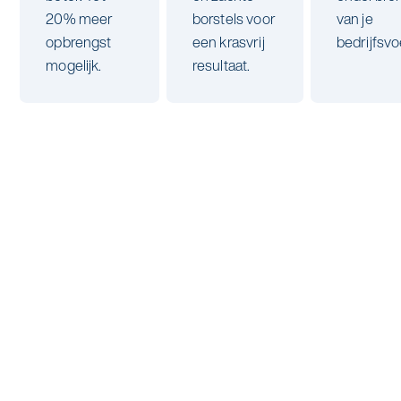
alle diensten bekijken
20% meer
borstels voor
van je
Duurzaamheid & Asito
opbrengst
een krasvrij
bedrijfsvo
mogelijk.
resultaat.
Innovatie & Asito
Mens & Asito
Werken bij Asito
Zoeken
Offerte aanvragen