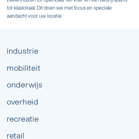
tot klaslokaal. Dit doen we met focus en speciale
aandacht voor uw locatie.
industrie
Hoeveel dagen per week heb je
mobiliteit
schoonmaak nodig?
onderwijs
overheid
recreatie
volgende stap
retail