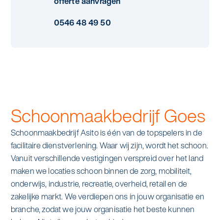
offerte aanvragen
Specialistische schoonmaak
Onderwijs
0546 48 49 50
Asito impuls
Graffitireiniging
Overheid
Sponsoring
Glas- en gevelreiniging
Recreatie
Locaties
Reinigen en coaten van RVS
Retail
Nieuws
Aanvullende diensten
Schoonmaakbedrijf Goes
Zakelijk
Artikelen
One Go
Schoonmaakbedrijf Asito is één van de topspelers in de
facilitaire dienstverlening. Waar wij zijn, wordt het schoon.
Zorg
Kennisbank
Zorgondersteuning
Vanuit verschillende vestigingen verspreid over het land
maken we locaties schoon binnen de zorg, mobiliteit,
Contact
Vloermeester van One Go
onderwijs, industrie, recreatie, overheid, retail en de
zakelijke markt. We verdiepen ons in jouw organisatie en
branche, zodat we jouw organisatie het beste kunnen
Wij werken voor