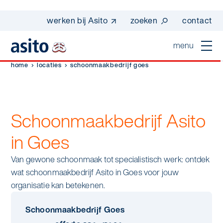
werken bij Asito
zoeken
contact
menu
home
locaties
schoonmaakbedrijf goes
home
sluiten
diensten
Schoonmaakbedrijf Asito
Suggesties
Dagelijkse schoonmaak
sectoren
in Goes
werken bij asito
Interieurreiniging
Van gewone schoonmaak tot specialistisch werk: ontdek
one go - werk beter samen met one go
In de buurt
wij zijn Asito
wat schoonmaakbedrijf Asito in Goes voor jouw
Vloerreiniging
co2-uitstoot rapportage 2023
organisatie kan betekenen.
Industrie
Wij zijn Asito
op weg naar volledig circulair in 2030 met
Schoonmaak
duurzame bedrijfskleding
Schoonmaakbedrijf Goes
Mobiliteit
Ons verhaal