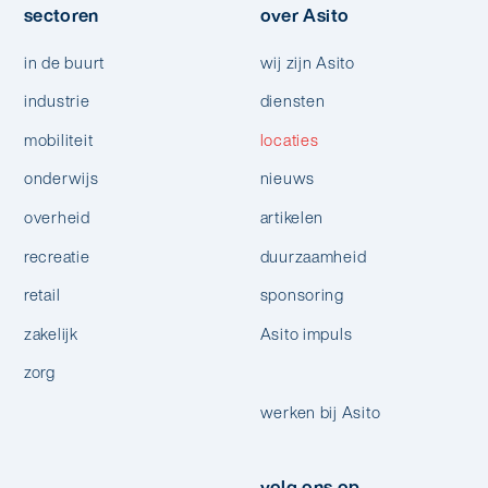
sectoren
over Asito
in de buurt
wij zijn Asito
industrie
diensten
mobiliteit
locaties
onderwijs
nieuws
overheid
artikelen
recreatie
duurzaamheid
retail
sponsoring
zakelijk
Asito impuls
zorg
werken bij Asito
volg ons op