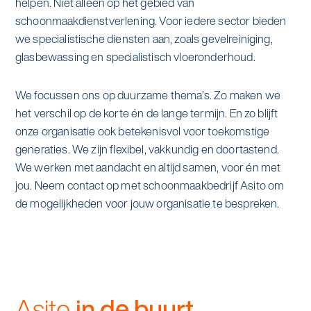
helpen. Niet alleen op het gebied van
alle diensten bekijken
schoonmaakdienstverlening. Voor iedere sector bieden
Duurzaamheid & Asito
we specialistische diensten aan, zoals gevelreiniging,
glasbewassing en specialistisch vloeronderhoud.
Innovatie & Asito
We focussen ons op duurzame thema’s. Zo maken we
Mens & Asito
het verschil op de korte én de lange termijn. En zo blijft
onze organisatie ook betekenisvol voor toekomstige
generaties. We zijn flexibel, vakkundig en doortastend.
We werken met aandacht en altijd samen, voor én met
Werken bij Asito
jou. Neem contact op met schoonmaakbedrijf Asito om
de mogelijkheden voor jouw organisatie te bespreken.
Zoeken
Offerte aanvragen
Asito
in de buurt