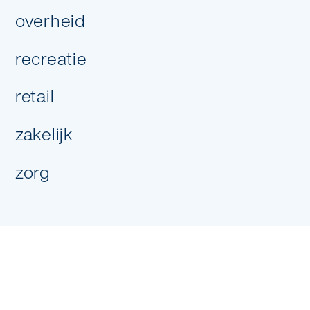
overheid
recreatie
volgende stap
retail
zakelijk
zorg