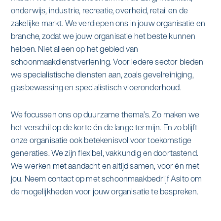
alle diensten bekijken
onderwijs, industrie, recreatie, overheid, retail en de
Duurzaamheid & Asito
zakelijke markt. We verdiepen ons in jouw organisatie en
branche, zodat we jouw organisatie het beste kunnen
Innovatie & Asito
helpen. Niet alleen op het gebied van
schoonmaakdienstverlening. Voor iedere sector bieden
Mens & Asito
we specialistische diensten aan, zoals gevelreiniging,
glasbewassing en specialistisch vloeronderhoud.
We focussen ons op duurzame thema’s. Zo maken we
Werken bij Asito
het verschil op de korte én de lange termijn. En zo blijft
onze organisatie ook betekenisvol voor toekomstige
generaties. We zijn flexibel, vakkundig en doortastend.
Zoeken
We werken met aandacht en altijd samen, voor én met
jou. Neem contact op met schoonmaakbedrijf Asito om
Offerte aanvragen
de mogelijkheden voor jouw organisatie te bespreken.