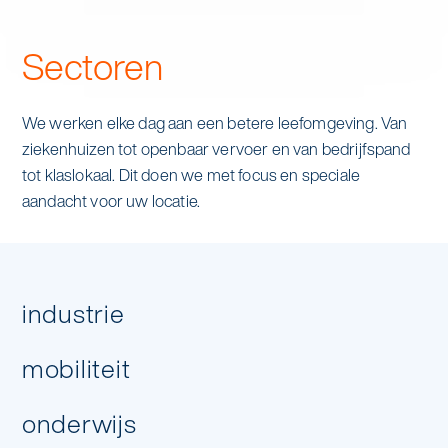
stap 1
aantal dagen
Sectoren
We werken elke dag aan een betere leefomgeving. Van
ziekenhuizen tot openbaar vervoer en van bedrijfspand
tot klaslokaal. Dit doen we met focus en speciale
aandacht voor uw locatie.
industrie
Hoeveel dagen per week heb je
mobiliteit
schoonmaak nodig?
onderwijs