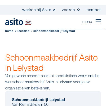
werken bij Asito
zoeken
contact
menu
home
locaties
schoonmaakbedrijf lelystad
home
sluiten
diensten
Schoonmaakbedrijf Asito
Suggesties
Dagelijkse schoonmaak
sectoren
in Lelystad
werken bij asito
Interieurreiniging
Van gewone schoonmaak tot specialistisch werk: ontdek
one go - werk beter samen met one go
In de buurt
wij zijn Asito
wat schoonmaakbedrijf Asito in Lelystad voor jouw
Vloerreiniging
co2-uitstoot rapportage 2023
organisatie kan betekenen.
Industrie
Wij zijn Asito
op weg naar volledig circulair in 2030 met
Schoonmaak
duurzame bedrijfskleding
Schoonmaakbedrijf Lelystad
Mobiliteit
Van Riemsdijkplein 50
Ons verhaal