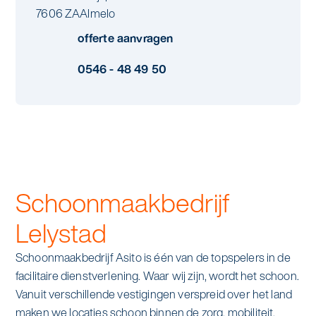
Specialistische schoonmaak
7606 ZA
Almelo
Onderwijs
Asito impuls
offerte aanvragen
Graffitireiniging
Overheid
0546 - 48 49 50
Sponsoring
Glas- en gevelreiniging
Recreatie
Locaties
Reinigen en coaten van RVS
Retail
Nieuws
Aanvullende diensten
Zakelijk
Artikelen
One Go
Schoonmaakbedrijf
Zorg
Kennisbank
Zorgondersteuning
Lelystad
Contact
Schoonmaakbedrijf Asito is één van de topspelers in de
Vloermeester van One Go
facilitaire dienstverlening. Waar wij zijn, wordt het schoon.
Vanuit verschillende vestigingen verspreid over het land
Wij werken voor
maken we locaties schoon binnen de zorg, mobiliteit,