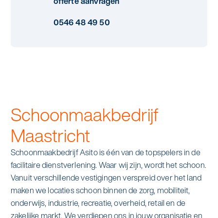
offerte aanvragen
Specialistische schoonmaak
Onderwijs
0546 48 49 50
Asito impuls
Graffitireiniging
Overheid
Sponsoring
Glas- en gevelreiniging
Recreatie
Locaties
Reinigen en coaten van RVS
Retail
Nieuws
Aanvullende diensten
Schoonmaakbedrijf
Zakelijk
Artikelen
One Go
Maastricht
Zorg
Kennisbank
Schoonmaakbedrijf Asito is één van de topspelers in de
Zorgondersteuning
facilitaire dienstverlening. Waar wij zijn, wordt het schoon.
Contact
Vanuit verschillende vestigingen verspreid over het land
Vloermeester van One Go
maken we locaties schoon binnen de zorg, mobiliteit,
onderwijs, industrie, recreatie, overheid, retail en de
Wij werken voor
zakelijke markt. We verdiepen ons in jouw organisatie en