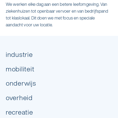
We werken elke dag aan een betere leefomgeving. Van
ziekenhuizen tot openbaar vervoer en van bedrijfspand
tot klaslokaal. Dit doen we met focus en speciale
aandacht voor uw locatie.
industrie
Hoeveel dagen per week heb je
mobiliteit
schoonmaak nodig?
onderwijs
overheid
recreatie
volgende stap