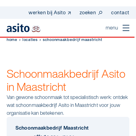
werken bij Asito
zoeken
contact
menu
home
locaties
schoonmaakbedrijf maastricht
home
sluiten
diensten
Schoonmaakbedrijf Asito
Suggesties
Dagelijkse schoonmaak
sectoren
in Maastricht
werken bij asito
Interieurreiniging
Van gewone schoonmaak tot specialistisch werk: ontdek
one go - werk beter samen met one go
In de buurt
wij zijn Asito
wat schoonmaakbedrijf Asito in Maastricht voor jouw
Vloerreiniging
co2-uitstoot rapportage 2023
organisatie kan betekenen.
Industrie
Wij zijn Asito
op weg naar volledig circulair in 2030 met
Schoonmaak
duurzame bedrijfskleding
Schoonmaakbedrijf Maastricht
Mobiliteit
Ons verhaal