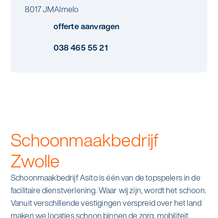
Specialistische schoonmaak
8017 JM
Almelo
Onderwijs
Asito impuls
offerte aanvragen
Graffitireiniging
Overheid
038 465 55 21
Sponsoring
Glas- en gevelreiniging
Recreatie
Locaties
Reinigen en coaten van RVS
Retail
Nieuws
Aanvullende diensten
Zakelijk
Artikelen
One Go
Schoonmaakbedrijf
Zorg
Kennisbank
Zorgondersteuning
Zwolle
Contact
Schoonmaakbedrijf Asito is één van de topspelers in de
Vloermeester van One Go
facilitaire dienstverlening. Waar wij zijn, wordt het schoon.
Vanuit verschillende vestigingen verspreid over het land
Wij werken voor
maken we locaties schoon binnen de zorg, mobiliteit,