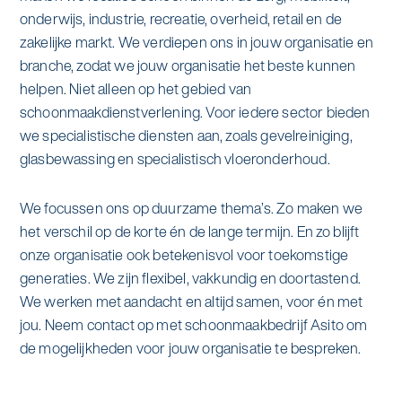
alle diensten bekijken
onderwijs, industrie, recreatie, overheid, retail en de
Duurzaamheid & Asito
zakelijke markt. We verdiepen ons in jouw organisatie en
branche, zodat we jouw organisatie het beste kunnen
Innovatie & Asito
helpen. Niet alleen op het gebied van
schoonmaakdienstverlening. Voor iedere sector bieden
Mens & Asito
we specialistische diensten aan, zoals gevelreiniging,
glasbewassing en specialistisch vloeronderhoud.
We focussen ons op duurzame thema’s. Zo maken we
Werken bij Asito
het verschil op de korte én de lange termijn. En zo blijft
onze organisatie ook betekenisvol voor toekomstige
generaties. We zijn flexibel, vakkundig en doortastend.
Zoeken
We werken met aandacht en altijd samen, voor én met
jou. Neem contact op met schoonmaakbedrijf Asito om
Offerte aanvragen
de mogelijkheden voor jouw organisatie te bespreken.