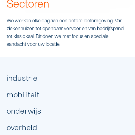
Sectoren
We werken elke dag aan een betere leefomgeving. Van
ziekenhuizen tot openbaar vervoer en van bedrijfspand
tot klaslokaal. Dit doen we met focus en speciale
aandacht voor uw locatie.
industrie
Hoeveel dagen per week heb je
mobiliteit
schoonmaak nodig?
onderwijs
overheid