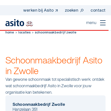
werken bij Asito
zoeken
contact
menu
home
locaties
schoonmaakbedrijf zwolle
home
sluiten
diensten
Schoonmaakbedrijf Asito
Suggesties
Dagelijkse schoonmaak
sectoren
in Zwolle
werken bij asito
Interieurreiniging
Van gewone schoonmaak tot specialistisch werk: ontdek
one go - werk beter samen met one go
In de buurt
wij zijn Asito
wat schoonmaakbedrijf Asito in Zwolle voor jouw
Vloerreiniging
co2-uitstoot rapportage 2023
organisatie kan betekenen.
Industrie
Wij zijn Asito
op weg naar volledig circulair in 2030 met
Schoonmaak
duurzame bedrijfskleding
Schoonmaakbedrijf Zwolle
Mobiliteit
Hanzelaan 351
Ons verhaal