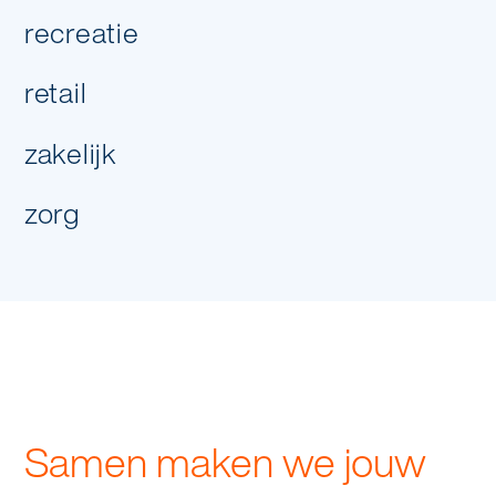
recreatie
volgende stap
retail
zakelijk
zorg
Samen maken we jouw